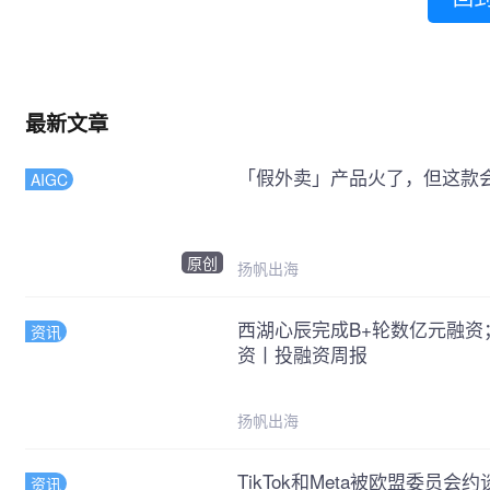
最新文章
「假外卖」产品火了，但这款会
AIGC
原创
扬帆出海
西湖心辰完成B+轮数亿元融资
资讯
资丨投融资周报
扬帆出海
TikTok和Meta被欧盟委员会约
资讯