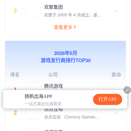
把生活变得更美好。在计算机视
来！
欢聚集团
觉和自然语言理解领域积累深
3
-
欢聚于 2005 年 4 月成立，是一
厚。旗下拥有数款用户数上亿并
家全球领先的社交媒体企业。欢
快速增长的移动应用。自2015
聚旗下运营多款社交娱乐产品，
年以来被苹果AppStore和Googl
查看更多
包括Bigo Live直播、Likee短视
e Play专题推荐200余次。是Ap
频、Hago休闲小游戏社交、即
ple, Google, Facebook全球合
时通讯等。我们坚持“以视频内
作伙伴。 我们的人工智能移动
容，连接你我，丰富生活”为使
应用涵盖了生活工具、自然教
2026年5月
命，让用户通过线上多媒体实现
育、图像生成等多个领域，拥有
游戏发行商排行TOP30
实时互动，为全球用户创建了活
全球范围内广泛的用户基础。在
跃的社区。 2012 年 11 月，欢
移动应用出海领域，睿琪在非游
聚在美国纳斯达克上市（NASD
戏类应用榜单中排名TOP 5，近
排名
公司
变动
AQ：YY）。截止至2020年12
10款App领域排名第一。特别是
月，欢聚集团员工超过 7,900
在欧美市场，我们的总用户规模
腾讯游戏
1
-
人，在全球各地超过30个城市
已突破2亿，彰显了强大的市场
腾讯游戏成立于2003年，是全
设有办公室，包括新加坡、广
扬帆出海APP
影响力和用户认可度。
球领先的游戏研发和运营商。作
打开APP
州、上海、北京、洛杉矶、帕洛
一站式满足出海需求
为“超级数字场景”理念的倡导者
阿尔托、伦敦、雅加达、东京、
点点互动
和实践者，腾讯游戏高度关注和
2
-
开罗、安曼等。我们全球共有6
点点互动 （Century Games）
重视未成年人的健康发展，并致
个研发中心，超过44%的员工为
是专注游戏研发和发行的全球化
力于通过技术创新、创意激发、
研发人员。 以人工智能技术为
娱乐公司，在全球四大洲八个国
产学研结合、全球化布局，以及