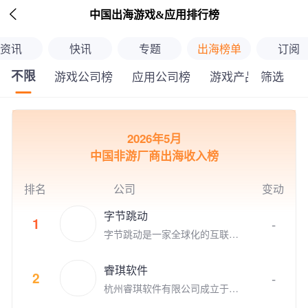

中国出海游戏&应用排行榜
资讯
快讯
专题
出海榜单
订阅
不限
筛选
游戏公司榜
应用公司榜
游戏产品榜
应
继续下拉刷新
2026年5月
中国非游厂商出海收入榜
排名
公司
变动
字节跳动
1
-
字节跳动是一家全球化的互联网
公司，旗下有抖音、今日头条、
瓜瓜龙、西瓜视频、飞书等产
睿琪软件
品，目前字节跳动旗下大力教育
2
-
杭州睿琪软件有限公司成立于2
瓜瓜龙系列教育项目正在全国各
009年，专注于用人工智能技术
大城市进行推广，大量岗位等你