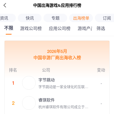

中国出海游戏&应用排行榜
资讯
快讯
专题
出海榜单
订阅
不限
筛选
游戏公司榜
应用公司榜
游戏产品榜
应
继续下拉刷新
2026年5月
中国非游厂商出海收入榜
排名
公司
变动
字节跳动
1
-
字节跳动是一家全球化的互联网
公司，旗下有抖音、今日头条、
瓜瓜龙、西瓜视频、飞书等产
睿琪软件
品，目前字节跳动旗下大力教育
2
-
杭州睿琪软件有限公司成立于2
瓜瓜龙系列教育项目正在全国各
009年，专注于用人工智能技术
大城市进行推广，大量岗位等你