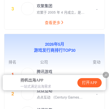
把生活变得更美好。在计算机视
来！
欢聚集团
觉和自然语言理解领域积累深
3
-
欢聚于 2005 年 4 月成立，是一
厚。旗下拥有数款用户数上亿并
家全球领先的社交媒体企业。欢
快速增长的移动应用。自2015
聚旗下运营多款社交娱乐产品，
年以来被苹果AppStore和Googl
查看更多
包括Bigo Live直播、Likee短视
e Play专题推荐200余次。是Ap
频、Hago休闲小游戏社交、即
ple, Google, Facebook全球合
时通讯等。我们坚持“以视频内
作伙伴。 我们的人工智能移动
容，连接你我，丰富生活”为使
应用涵盖了生活工具、自然教
2026年5月
命，让用户通过线上多媒体实现
育、图像生成等多个领域，拥有
游戏发行商排行TOP30
实时互动，为全球用户创建了活
全球范围内广泛的用户基础。在
跃的社区。 2012 年 11 月，欢
移动应用出海领域，睿琪在非游
聚在美国纳斯达克上市（NASD
戏类应用榜单中排名TOP 5，近
排名
公司
变动
AQ：YY）。截止至2020年12
10款App领域排名第一。特别是
月，欢聚集团员工超过 7,900
在欧美市场，我们的总用户规模
腾讯游戏
1
-
人，在全球各地超过30个城市
已突破2亿，彰显了强大的市场
腾讯游戏成立于2003年，是全
设有办公室，包括新加坡、广
扬帆出海APP
影响力和用户认可度。
球领先的游戏研发和运营商。作
打开APP
州、上海、北京、洛杉矶、帕洛
一站式满足出海需求
为“超级数字场景”理念的倡导者
阿尔托、伦敦、雅加达、东京、
点点互动
和实践者，腾讯游戏高度关注和
2
-
开罗、安曼等。我们全球共有6
点点互动 （Century Games）
重视未成年人的健康发展，并致
个研发中心，超过44%的员工为
是专注游戏研发和发行的全球化
力于通过技术创新、创意激发、
研发人员。 以人工智能技术为
娱乐公司，在全球四大洲八个国
产学研结合、全球化布局，以及