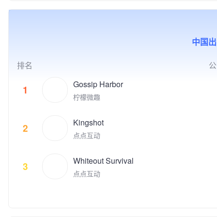
的社交互动，增强用户之间的亲
化企业30佳”、2019年北京市非
球游戏收入榜名列前茅。 点点
的价值。同时，腾讯游戏也积极
密社交关系。我们希望，用户除
公党建示范单位，以及2020年
互动的游戏品类覆盖休闲和中重
推动电子竞技产业的发展，与全
了从产品中获得娱乐消遣之外，
北京民营企业文化产业百强、中
度游戏，目标是打造高质量的跨
球合作伙伴一起共同构建开放、
通过社交互动，感知到链接、归
小企业百强、科技创新百强等荣
平台游戏，致力于给全球玩家提
协同、共荣共生的产业生态，为
属感和满足感。
中国出
誉。 公司先后推出了《时尚人
供极致的娱乐体验。 代表的自
用户创造高品质数字生活体验。
生》《超级名模》《梦幻精灵
研和发行游戏有《Family Far
谷》《梦幻蛋糕店》《冰雪奇
m》、《Family Farm Adventur
排名
公
缘：冰纷乐》《飞屋消消消》以
e》、《Idle Mafia》、《Drago
及《宾果消消消》等多款手游。
nscapes Adventure》、《小冰
Gossip Harbor
1
明星产品《宾果消消消》自201
冰传奇》、《阿瓦隆之王》、
柠檬微趣
4年上线以来累计注册用户数超
《火枪纪元》等。点点互动现在
过3.09亿，最高月度活跃用户数
隶属于上市公司世纪华通集团，
接近4,000万，用户遍及国内外
Kingshot
世纪华通是国内A股市值最高的
2
多个国家和地区，并获得过“201
游戏公司。 点点互动一直在全
点点互动
9年度中国十大最受欢迎原创移
球游戏市场积极寻找具有创新和
动游戏"等多项业内大奖。
破局能力的合作伙伴来获得共
Whiteout Survival
赢。点点互动是韩国最大的游戏
3
平台Kakao Games （2020年9
点点互动
月上市）的早期投资者，投资了
体育类别创新游戏的Nifty Game
s，叙事类创新游戏公司 Doria
n， 同时点点互动也是电子竞技