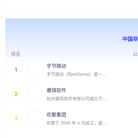
联盟S9的世界冠军FPX电子竞
家高新技术企业、中关村高新技
产学研结合、全球化布局，以及
度游戏，目标是打造高质量的跨
技俱乐部。
术企业，并荣获2018年“首都文
公益实践等方式，推动游戏成为
平台游戏，致力于给全球玩家提
化企业30佳”、2019年北京市非
助推前沿科技发展、优秀文化弘
供极致的娱乐体验。 代表的自
公党建示范单位，以及2020年
扬、创新人才孵化、社会公益增
研和发行游戏有《Family Far
北京民营企业文化产业百强、中
效的重要驱动力，为产业和社会
m》、《Family Farm Adventur
小企业百强、科技创新百强等荣
的发展创造更多突破性与建设性
e》、《Idle Mafia》、《Drago
中国非
誉。 公司先后推出了《时尚人
的价值。同时，腾讯游戏也积极
nscapes Adventure》、《小冰
生》《超级名模》《梦幻精灵
推动电子竞技产业的发展，与全
冰传奇》、《阿瓦隆之王》、
谷》《梦幻蛋糕店》《冰雪奇
球合作伙伴一起共同构建开放、
《火枪纪元》等。点点互动现在
排名
公
缘：冰纷乐》《飞屋消消消》以
协同、共荣共生的产业生态，为
隶属于上市公司世纪华通集团，
及《宾果消消消》等多款手游。
用户创造高品质数字生活体验。
世纪华通是国内A股市值最高的
字节跳动
1
明星产品《宾果消消消》自201
游戏公司。 点点互动一直在全
字节跳动（ByteDance）是一家
4年上线以来累计注册用户数超
球游戏市场积极寻找具有创新和
成立于2012年3月的全球科技公
过3.09亿，最高月度活跃用户数
破局能力的合作伙伴来获得共
司，其产品和服务已覆盖全球1
接近4,000万，用户遍及国内外
睿琪软件
赢。点点互动是韩国最大的游戏
50个国家和地区、75个语种。
2
多个国家和地区，并获得过“201
平台Kakao Games （2020年9
杭州睿琪软件有限公司成立于2
9年度中国十大最受欢迎原创移
月上市）的早期投资者，投资了
009年，专注于用人工智能技术
动游戏"等多项业内大奖。
体育类别创新游戏的Nifty Game
把生活变得更美好。在计算机视
欢聚集团
s，叙事类创新游戏公司 Doria
觉和自然语言理解领域积累深
3
n， 同时点点互动也是电子竞技
欢聚于 2005 年 4 月成立，是一
厚。旗下拥有数款用户数上亿并
的积极参与者，参与投资了英雄
家全球领先的社交媒体企业。欢
快速增长的移动应用。自2015
联盟S9的世界冠军FPX电子竞
聚旗下运营多款社交娱乐产品，
年以来被苹果AppStore和Googl