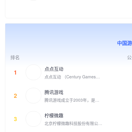
于2008年8月在北京成立，是国
力于通过技术创新、创意激发、
互动的游戏品类覆盖休闲和中重
家高新技术企业、中关村高新技
产学研结合、全球化布局，以及
度游戏，目标是打造高质量的跨
术企业，并荣获2018年“首都文
公益实践等方式，推动游戏成为
平台游戏，致力于给全球玩家提
化企业30佳”、2019年北京市非
助推前沿科技发展、优秀文化弘
供极致的娱乐体验。 代表的自
公党建示范单位，以及2020年
扬、创新人才孵化、社会公益增
研和发行游戏有《Family Far
北京民营企业文化产业百强、中
效的重要驱动力，为产业和社会
m》、《Family Farm Adventur
小企业百强、科技创新百强等荣
的发展创造更多突破性与建设性
e》、《Idle Mafia》、《Drago
中国游
誉。 公司先后推出了《时尚人
的价值。同时，腾讯游戏也积极
nscapes Adventure》、《小冰
生》《超级名模》《梦幻精灵
推动电子竞技产业的发展，与全
冰传奇》、《阿瓦隆之王》、
谷》《梦幻蛋糕店》《冰雪奇
球合作伙伴一起共同构建开放、
《火枪纪元》等。点点互动现在
排名
公
缘：冰纷乐》《飞屋消消消》以
协同、共荣共生的产业生态，为
隶属于上市公司世纪华通集团，
及《宾果消消消》等多款手游。
用户创造高品质数字生活体验。
世纪华通是国内A股市值最高的
点点互动
1
明星产品《宾果消消消》自201
游戏公司。 点点互动一直在全
点点互动 （Century Games）
4年上线以来累计注册用户数超
球游戏市场积极寻找具有创新和
是专注游戏研发和发行的全球化
过3.09亿，最高月度活跃用户数
破局能力的合作伙伴来获得共
娱乐公司，在全球四大洲八个国
接近4,000万，用户遍及国内外
腾讯游戏
赢。点点互动是韩国最大的游戏
家拥有千余名才华横溢的员工。
2
多个国家和地区，并获得过“201
平台Kakao Games （2020年9
腾讯游戏成立于2003年，是全
点点互动创立于2010年，从Fac
9年度中国十大最受欢迎原创移
月上市）的早期投资者，投资了
球领先的游戏研发和运营商。作
ebook社交游戏到手机游戏平台
动游戏"等多项业内大奖。
体育类别创新游戏的Nifty Game
为“超级数字场景”理念的倡导者
苹果App Store和谷歌 Google P
柠檬微趣
s，叙事类创新游戏公司 Doria
和实践者，腾讯游戏高度关注和
3
lay, 点点互动一直在中国厂商全
n， 同时点点互动也是电子竞技
北京柠檬微趣科技股份有限公司
重视未成年人的健康发展，并致
球游戏收入榜名列前茅。 点点
的积极参与者，参与投资了英雄
于2008年8月在北京成立，是国
力于通过技术创新、创意激发、
互动的游戏品类覆盖休闲和中重