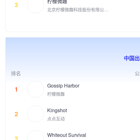
核心，我们的产品覆盖全球超过
柠檬微趣
家拥有千余名才华横溢的员工。
3
公益实践等方式，推动游戏成为
150多个国家及地区，获得了全
北京柠檬微趣科技股份有限公司
点点互动创立于2010年，从Fac
助推前沿科技发展、优秀文化弘
球超过3亿用户的广泛青睐。我
于2008年8月在北京成立，是国
ebook社交游戏到手机游戏平台
扬、创新人才孵化、社会公益增
们旨在帮助用户拓展社交关系，
家高新技术企业、中关村高新技
苹果App Store和谷歌 Google P
效的重要驱动力，为产业和社会
以直播推动用户之间进行沉浸式
术企业，并荣获2018年“首都文
lay, 点点互动一直在中国厂商全
的发展创造更多突破性与建设性
的社交互动，增强用户之间的亲
化企业30佳”、2019年北京市非
球游戏收入榜名列前茅。 点点
的价值。同时，腾讯游戏也积极
密社交关系。我们希望，用户除
公党建示范单位，以及2020年
互动的游戏品类覆盖休闲和中重
推动电子竞技产业的发展，与全
了从产品中获得娱乐消遣之外，
北京民营企业文化产业百强、中
度游戏，目标是打造高质量的跨
球合作伙伴一起共同构建开放、
通过社交互动，感知到链接、归
小企业百强、科技创新百强等荣
平台游戏，致力于给全球玩家提
协同、共荣共生的产业生态，为
属感和满足感。
中国出
誉。 公司先后推出了《时尚人
供极致的娱乐体验。 代表的自
用户创造高品质数字生活体验。
生》《超级名模》《梦幻精灵
研和发行游戏有《Family Far
谷》《梦幻蛋糕店》《冰雪奇
m》、《Family Farm Adventur
排名
公
缘：冰纷乐》《飞屋消消消》以
e》、《Idle Mafia》、《Drago
及《宾果消消消》等多款手游。
nscapes Adventure》、《小冰
Gossip Harbor
1
明星产品《宾果消消消》自201
冰传奇》、《阿瓦隆之王》、
柠檬微趣
4年上线以来累计注册用户数超
《火枪纪元》等。点点互动现在
过3.09亿，最高月度活跃用户数
隶属于上市公司世纪华通集团，
接近4,000万，用户遍及国内外
Kingshot
世纪华通是国内A股市值最高的
2
多个国家和地区，并获得过“201
游戏公司。 点点互动一直在全
点点互动
9年度中国十大最受欢迎原创移
球游戏市场积极寻找具有创新和
动游戏"等多项业内大奖。
破局能力的合作伙伴来获得共
Whiteout Survival
赢。点点互动是韩国最大的游戏
3