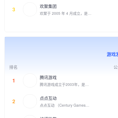
把生活变得更美好。在计算机视
欢聚集团
觉和自然语言理解领域积累深
3
欢聚于 2005 年 4 月成立，是一
厚。旗下拥有数款用户数上亿并
家全球领先的社交媒体企业。欢
快速增长的移动应用。自2015
聚旗下运营多款社交娱乐产品，
年以来被苹果AppStore和Googl
包括Bigo Live直播、Likee短视
e Play专题推荐200余次。是Ap
频、Hago休闲小游戏社交、即
ple, Google, Facebook全球合
时通讯等。我们坚持“以视频内
作伙伴。 我们的人工智能移动
容，连接你我，丰富生活”为使
应用涵盖了生活工具、自然教
命，让用户通过线上多媒体实现
育、图像生成等多个领域，拥有
游戏发
实时互动，为全球用户创建了活
全球范围内广泛的用户基础。在
跃的社区。 2012 年 11 月，欢
移动应用出海领域，睿琪在非游
聚在美国纳斯达克上市（NASD
戏类应用榜单中排名TOP 5，近
排名
公
AQ：YY）。截止至2020年12
10款App领域排名第一。特别是
月，欢聚集团员工超过 7,900
在欧美市场，我们的总用户规模
腾讯游戏
1
人，在全球各地超过30个城市
已突破2亿，彰显了强大的市场
腾讯游戏成立于2003年，是全
设有办公室，包括新加坡、广
影响力和用户认可度。
球领先的游戏研发和运营商。作
州、上海、北京、洛杉矶、帕洛
为“超级数字场景”理念的倡导者
阿尔托、伦敦、雅加达、东京、
点点互动
和实践者，腾讯游戏高度关注和
2
开罗、安曼等。我们全球共有6
点点互动 （Century Games）
重视未成年人的健康发展，并致
个研发中心，超过44%的员工为
是专注游戏研发和发行的全球化
力于通过技术创新、创意激发、
研发人员。 以人工智能技术为
娱乐公司，在全球四大洲八个国
产学研结合、全球化布局，以及