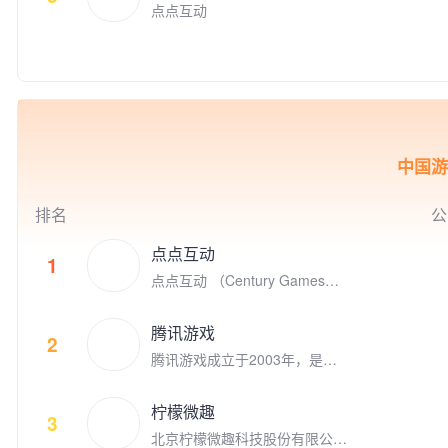
平台Kakao Games （2020年9
点点互动
月上市）的早期投资者，投资了
体育类别创新游戏的Nifty Game
s，叙事类创新游戏公司 Doria
n， 同时点点互动也是电子竞技
的积极参与者，参与投资了英雄
联盟S9的世界冠军FPX电子竞
技俱乐部。
中国游
排名
公
点点互动
1
点点互动 （Century Games）
是专注游戏研发和发行的全球化
娱乐公司，在全球四大洲八个国
腾讯游戏
家拥有千余名才华横溢的员工。
2
腾讯游戏成立于2003年，是全
点点互动创立于2010年，从Fac
球领先的游戏研发和运营商。作
ebook社交游戏到手机游戏平台
为“超级数字场景”理念的倡导者
苹果App Store和谷歌 Google P
柠檬微趣
和实践者，腾讯游戏高度关注和
3
lay, 点点互动一直在中国厂商全
北京柠檬微趣科技股份有限公司
重视未成年人的健康发展，并致
球游戏收入榜名列前茅。 点点