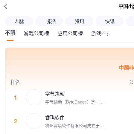

中国出
人脉
报告
资讯
快讯
不限
游戏公司榜
应用公司榜
游戏产品榜
应
中国非
排名
公
字节跳动
1
字节跳动（ByteDance）是一家
成立于2012年3月的全球科技公
司，其产品和服务已覆盖全球1
睿琪软件
50个国家和地区、75个语种。
2
杭州睿琪软件有限公司成立于2
009年，专注于用人工智能技术