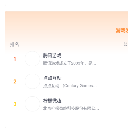
技俱乐部。
包括Bigo Live直播、Likee短视
e Play专题推荐200余次。是Ap
频、Hago休闲小游戏社交、即
ple, Google, Facebook全球合
时通讯等。我们坚持“以视频内
作伙伴。 我们的人工智能移动
容，连接你我，丰富生活”为使
应用涵盖了生活工具、自然教
命，让用户通过线上多媒体实现
育、图像生成等多个领域，拥有
游戏发
实时互动，为全球用户创建了活
全球范围内广泛的用户基础。在
跃的社区。 2012 年 11 月，欢
移动应用出海领域，睿琪在非游
聚在美国纳斯达克上市（NASD
戏类应用榜单中排名TOP 5，近
排名
公
AQ：YY）。截止至2020年12
10款App领域排名第一。特别是
月，欢聚集团员工超过 7,900
在欧美市场，我们的总用户规模
腾讯游戏
1
人，在全球各地超过30个城市
已突破2亿，彰显了强大的市场
腾讯游戏成立于2003年，是全
设有办公室，包括新加坡、广
影响力和用户认可度。
球领先的游戏研发和运营商。作
州、上海、北京、洛杉矶、帕洛
为“超级数字场景”理念的倡导者
阿尔托、伦敦、雅加达、东京、
点点互动
和实践者，腾讯游戏高度关注和
2
开罗、安曼等。我们全球共有6
点点互动 （Century Games）
重视未成年人的健康发展，并致
个研发中心，超过44%的员工为
是专注游戏研发和发行的全球化
力于通过技术创新、创意激发、
研发人员。 以人工智能技术为
娱乐公司，在全球四大洲八个国
产学研结合、全球化布局，以及
核心，我们的产品覆盖全球超过
柠檬微趣
家拥有千余名才华横溢的员工。
3
公益实践等方式，推动游戏成为
150多个国家及地区，获得了全
北京柠檬微趣科技股份有限公司
点点互动创立于2010年，从Fac
助推前沿科技发展、优秀文化弘
球超过3亿用户的广泛青睐。我
于2008年8月在北京成立，是国
ebook社交游戏到手机游戏平台
扬、创新人才孵化、社会公益增
们旨在帮助用户拓展社交关系，
家高新技术企业、中关村高新技
苹果App Store和谷歌 Google P
效的重要驱动力，为产业和社会
以直播推动用户之间进行沉浸式
术企业，并荣获2018年“首都文
lay, 点点互动一直在中国厂商全
的发展创造更多突破性与建设性