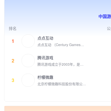
的积极参与者，参与投资了英雄
联盟S9的世界冠军FPX电子竞
技俱乐部。
中国游
排名
公
点点互动
1
点点互动 （Century Games）
是专注游戏研发和发行的全球化
娱乐公司，在全球四大洲八个国
腾讯游戏
家拥有千余名才华横溢的员工。
2
腾讯游戏成立于2003年，是全
点点互动创立于2010年，从Fac
球领先的游戏研发和运营商。作
ebook社交游戏到手机游戏平台
为“超级数字场景”理念的倡导者
苹果App Store和谷歌 Google P
柠檬微趣
和实践者，腾讯游戏高度关注和
3
lay, 点点互动一直在中国厂商全
北京柠檬微趣科技股份有限公司
重视未成年人的健康发展，并致
球游戏收入榜名列前茅。 点点
于2008年8月在北京成立，是国
力于通过技术创新、创意激发、
互动的游戏品类覆盖休闲和中重
家高新技术企业、中关村高新技
产学研结合、全球化布局，以及
度游戏，目标是打造高质量的跨
术企业，并荣获2018年“首都文
公益实践等方式，推动游戏成为
平台游戏，致力于给全球玩家提
化企业30佳”、2019年北京市非
助推前沿科技发展、优秀文化弘
供极致的娱乐体验。 代表的自
公党建示范单位，以及2020年
扬、创新人才孵化、社会公益增
研和发行游戏有《Family Far