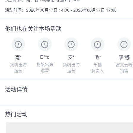
活动地点：
浙江省 · 杭州市 钱潮开元酒店
活动时间：
2026年06月17日 14:00 - 2026年06月17日 17:00
他们也在关注本场活动
E**o
南*
安*
毛*
廖*娜
扬帆出海
扬帆出海
扬帆出海
千播
富文云端
运营
运营
运营
负责人
销售
活动详情
热门活动