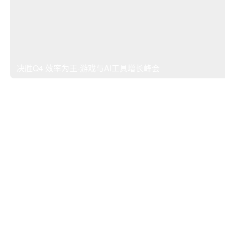
决胜Q4 效率为王-游戏与AI工具增长峰会