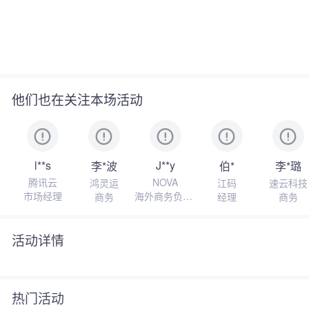
他们也在关注本场活动
l**s
J**y
李*波
伯*
李*璐
腾讯云
NOVA
鸿灵运
江码
速云科技
市场经理
海外商务负责
商务
经理
商务
人
活动详情
热门活动