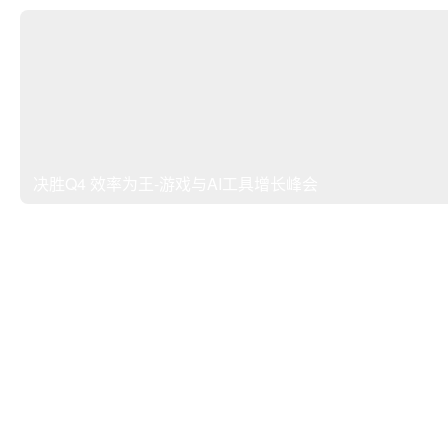
决胜Q4 效率为王-游戏与AI工具增长峰会