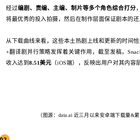
经过
编剧、责编、主编、制片等多个角色综合打分
将最优秀的投入拍摄
，
然后在制作层面保证剧本的还
从下载曲线来看，这些本土热剧上线和更新的时间恰好与
+翻译剧并行策略发挥着关键作用，截至发稿，SnackS
收入达到
8.51美元
（iOS端），反映出用户对其内容
（图源：data.ai 近三月以来安卓端下载量
02