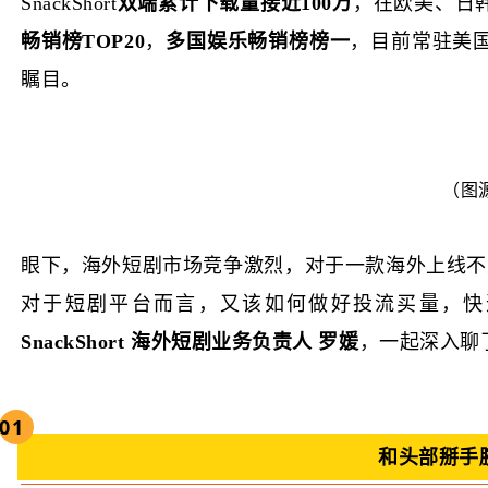
SnackShort
双端累计下载量接近100万
，在欧美、日
畅销榜TOP20
，
多国娱乐畅销榜榜一
，目前常驻美国
瞩目。
（图源
眼下，海外短剧市场竞争激烈，对于一款海外上线不足一
对于短剧平台而言，又该如何做好投流买量，快速出
SnackShort 海外短剧业务负责人 罗媛
，一起深入聊
01
和头部掰手