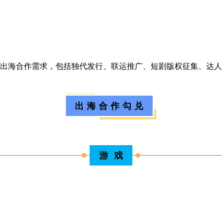
域出海合作需求，包括独代发行、联运推广、短剧版权征集、达
出 海 合 作 勾 兑
游 戏