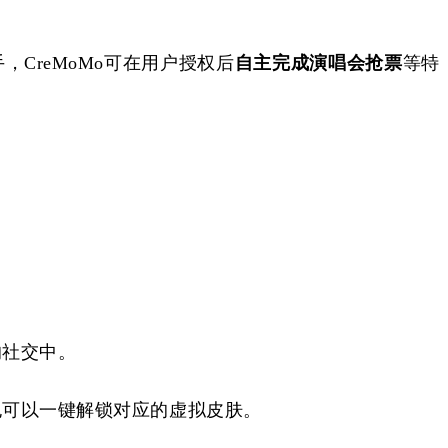
助手，CreMoMo可在用户授权后
自主完成演唱会抢票
等特
的社交中。
也可以一键解锁对应的虚拟皮肤。