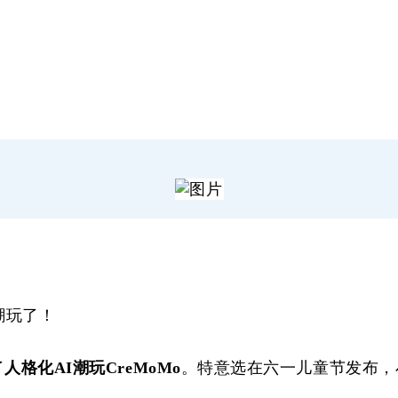
潮玩了！
了
人格化
AI潮玩CreMoMo
。特意选在六一儿童节发布，