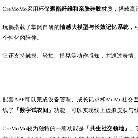
CreMoMo采用环保
聚酯纤维和亲肤硅胶
材质，搭载高
玩偶搭载了掌阅自研的
情感大模型与长效记忆系统
，
个性化的陪伴。
它还支持触摸、轻拍、摇晃等动作感知，并通过表情
配套
APP可以完成设备管理、成长记录和MoMo社
线了
「数字试衣间」
功能，可以实现线上虚拟皮肤与
CreMoMo较为独特的一项功能是
「共生社交领地」
。