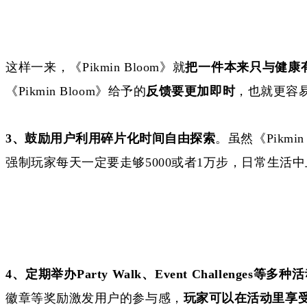
这样一来，《
Pikmin Bloom》就
把一件本来只与健康
《
Pikmin Bloom》给予的
反馈要更加即时
，也就更容
3、
鼓励用户利用碎片化时间自由探索
。虽然《
Pikm
强制玩家每天一定要走够
5000或者1万步，日常生
4、
定期举办
Party Walk、Event Challeng
徽章等奖励激发用户的参与感，
玩家可以在活动里享