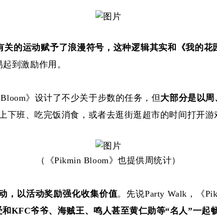
有关的运动赋予了浪漫符号，这种逻辑其实和《我的花
易起到激励作用。
in Bloom》设计了不少关于步数的任务，但
大部分是以周
活中上下班、吃完饭消食，或者去逛街逛超市的时间打开
（
《
Pikmin Bloom》也提供周统计
）
es等多种活动，以活动奖励强化收集价值
。先说
Party Walk，《
受和
KFC爷爷、海贼王、鸣人甚至黄仁勋等“名人”一起