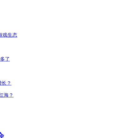
一游戏生态
多了
增长？
红海？
会