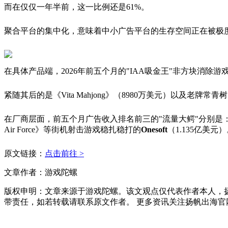
而在仅仅一年半前，这一比例还是61%。
聚合平台的集中化，意味着中小广告平台的生存空间正在被极
在具体产品端，2026年前五个月的"IAA吸金王"非方块消除游戏《
紧随其后的是《Vita Mahjong》（8980万美元）以及老牌常青树《Ca
在厂商层面，前五个月广告收入排名前三的"流量大鳄"分别是：打造出《
Air Force》等街机射击游戏稳扎稳打的
Onesoft
（1.135亿美元
原文链接：
点击前往 >
文章作者：游戏陀螺
版权申明：文章来源于游戏陀螺。该文观点仅代表作者本人，
带责任，如若转载请联系原文作者。 更多资讯关注扬帆出海官