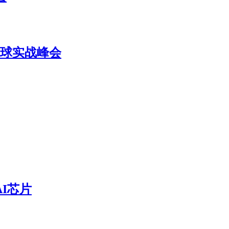
TM全球实战峰会
I芯片