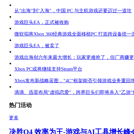
从"出海"到"入海"，中国 PC 与主机游戏还要迈过一道坎
游戏巨头EA，正式被收购
微软拟将Xbox 360经典游戏全面移植PC 打造跨设备统
游戏巨头EA，被卖了
游戏出海创六年来最大增长：玩家更难抢了，但厂商赚更
Xbox PC或将继续支持Steam平台
Xbox发布新战略蓝图，"4C"框架能否引领游戏业务重回
滴滴、迅雷布局"虚拟恋爱"，跨界巨头们即将杀入"乙游"
热门活动
更多
决胜Q4 效率为王-游戏与AI工具增长峰