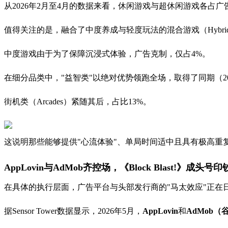
从2026年2月至4月的数据来看，休闲游戏与超休闲游戏各占广
值得关注的是，融合了中度养成与轻度玩法的混合游戏（Hybrid 
中度游戏由于为了保障沉浸式体验，广告克制，仅占4%。
在细分品类中，"益智类"以绝对优势领跑全场，取得了同期（202
街机类（Arcades）紧随其后，占比13%。
这说明那些能够提供"心流体验"、单局时间适中且具有极高重
AppLovin与AdMob齐控场，《Block Blast!》成头号
在具体的执行层面，广告平台与头部发行商的"马太效应"正在
据Sensor Tower数据显示，2026年5月，
AppLovin
和
AdMob（