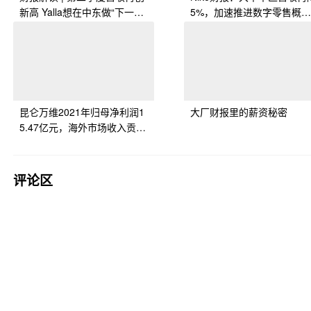
新高 Yalla想在中东做“下一个
5%，加速推进数字零售概
微信”
店转型
昆仑万维2021年归母净利润1
大厂财报里的薪资秘密
5.47亿元，海外市场收入贡献
达70%
评论区