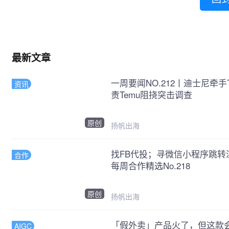
最新文章
一周要闻NO.212丨迪士尼牵
资讯
责Temu阻挠突击调查
原创
扬帆出海
找FB代投；寻微信小程序跳转
合作
每周合作精选No.218
原创
扬帆出海
「假外卖」产品火了，但这款会
AIGC