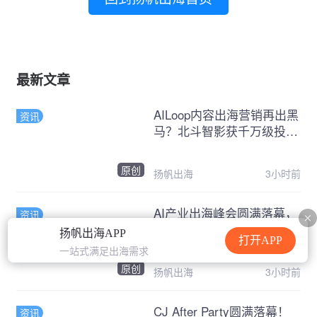
最新文章
AILoop内容出海营销再出黑
资讯
马？北斗智影获千万级投
资，粉丝和ARR均破亿
原创
扬帆出海
3小时前
AI产业出海峰会圆满落幕，
资讯
一线操盘手共探全球化增长
扬帆出海APP
打开APP
路径
一站式满足出海需求
原创
扬帆出海
3小时前
CJ After Party圆满落幕！
资讯