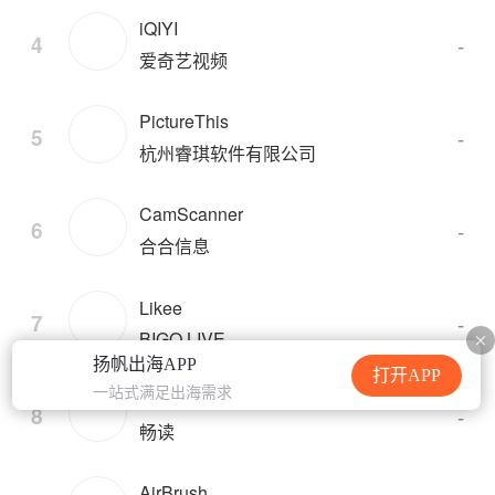
iQIYI
4
-
爱奇艺视频
PictureThis
5
-
杭州睿琪软件有限公司
CamScanner
6
-
合合信息
Likee
7
-
BIGO LIVE
扬帆出海APP
打开APP
一站式满足出海需求
MoboReader
8
-
畅读
AirBrush