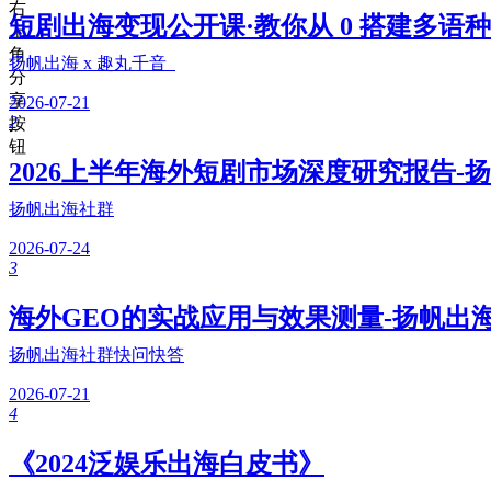
右
短剧出海变现公开课·教你从 0 搭建多语种
上
角
扬帆出海 x 趣丸千音
分
享
2026-07-21
2
按
钮
2026上半年海外短剧市场深度研究报告-
扬帆出海社群
2026-07-24
3
海外GEO的实战应用与效果测量-扬帆出
扬帆出海社群快问快答
2026-07-21
4
《2024泛娱乐出海白皮书》