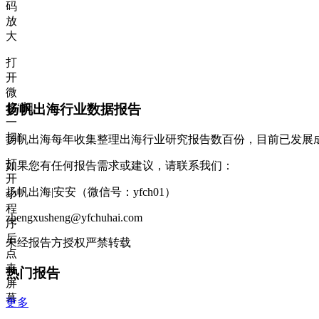
码
放
大
打
开
微
信“扫
扬帆出海行业数据报告
一
扫”
扬帆出海每年收集整理出海行业研究报告数百份，目前已发展
打
如果您有任何报告需求或建议，请联系我们：
开
扬帆出海|安安（微信号：yfch01）
小
程
zhengxusheng@yfchuhai.com
序
后
未经报告方授权严禁转载
点
击
热门报告
屏
幕
更多