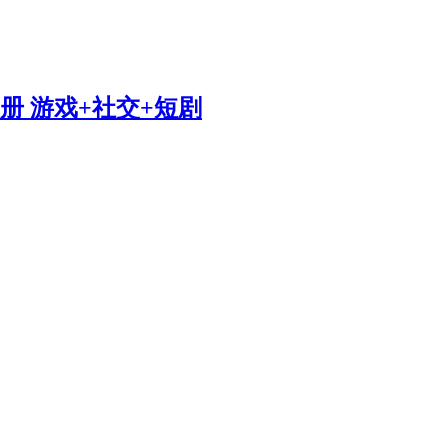
册 游戏+社交+短剧