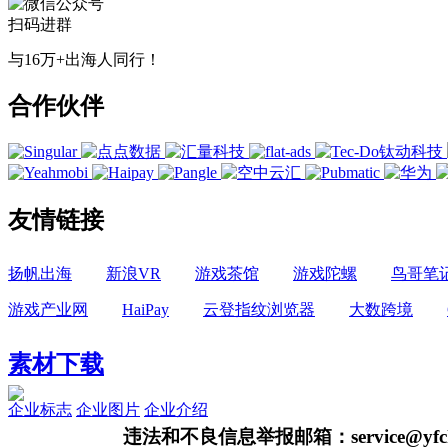
扫码进群
与16万+出海人同行！
合作伙伴
友情链接
扬帆出海
新浪VR
游戏茶馆
游戏陀螺
鸟哥笔
游戏产业网
HaiPay
云登指纹浏览器
大数跨境
素材下载
企业标志
企业图片
企业介绍
违法和不良信息举报邮箱：service@yfch