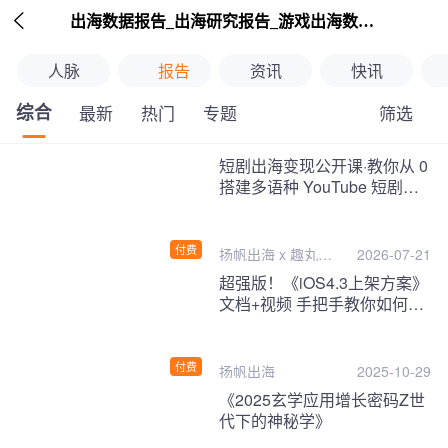

出海数据报告_出海研究报告_游戏出海数据报告_海外趋势分析-扬帆出海
人脉
报告
资讯
快讯
综合
筛选
最新
热门
专题
继续下拉刷新
短剧出海变现公开课·教你从 0
搭建多语种 YouTube 短剧频
道，把海外流量变现为第二收
入！
付费
扬帆出海 x 趣丸千
2026-07-21
音
超强版！《iOS4.3上架方案》
文档+视频 手把手教你如何一
次性过审！
付费
扬帆出海
2025-10-29
《2025玄学应用增长密码Z世
代下的神秘学》