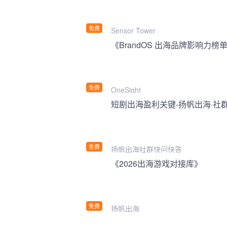
免费
Sensor Tower
《BrandOS 出海品牌影响力榜单
免费
OneSight
短剧出海盈利关键-扬帆出海·社
免费
扬帆出海社群快问快答
《2026出海游戏对接库》
免费
扬帆出海