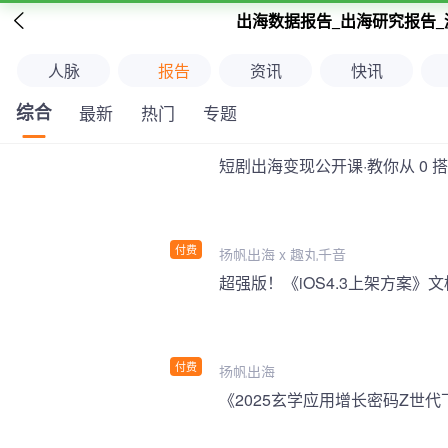

出海数据报告_出海研究报告_
人脉
报告
资讯
快讯
综合
最新
热门
专题
短剧出海变现公开课·教你从 0 
付费
扬帆出海 x 趣丸千音
付费
扬帆出海
《2025玄学应用增长密码Z世