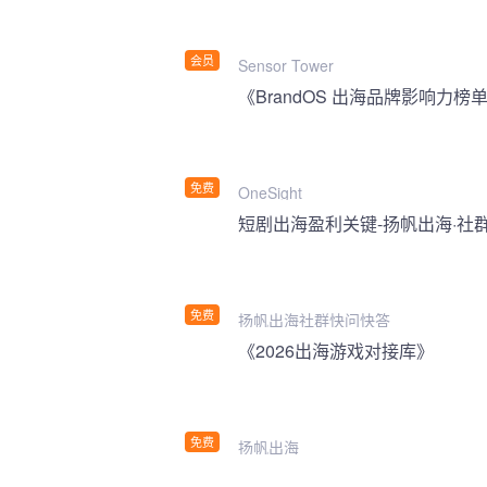
会员
Sensor Tower
《BrandOS 出海品牌影响力榜单
免费
OneSight
短剧出海盈利关键-扬帆出海·社
免费
扬帆出海社群快问快答
《2026出海游戏对接库》
免费
扬帆出海