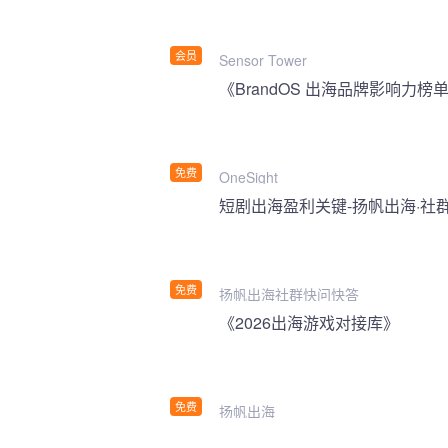
会员
Sensor Tower
《BrandOS 出海品牌影响力榜单
免费
OneSight
短剧出海盈利关键-扬帆出海·社
免费
扬帆出海社群快问快答
《2026出海游戏对接库》
免费
扬帆出海