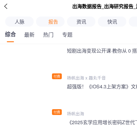

出海数据报告_出海研究报告_
人脉
报告
资讯
快讯
综合
最新
热门
专题
短剧出海变现公开课·教你从 0 
付费
扬帆出海 x 趣丸千音
付费
扬帆出海
《2025玄学应用增长密码Z世