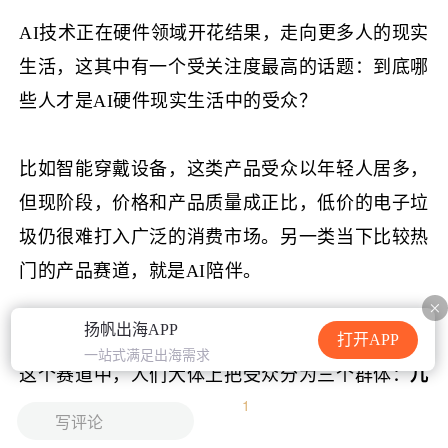
加载中...
AI技术正在硬件领域开花结果，走向更多人的现实
生活，这其中有一个受关注度最高的话题：到底哪
些人才是AI硬件现实生活中的受众？
比如智能穿戴设备，这类产品受众以年轻人居多，
但现阶段，价格和产品质量成正比，低价的电子垃
圾仍很难打入广泛的消费市场。另一类当下比较热
门的产品赛道，就是AI陪伴。
扬帆出海APP
AI陪伴也是当下大多数创业者比较热衷的赛道，在
打开APP
一站式满足出海需求
这个赛道中，人们大体上把受众分为三个群体：
儿
1
童、老人、女性
，而这其中，又以儿童陪伴产品为
写评论
重点市场，在对多款AI儿童陪伴产品进行关注之后