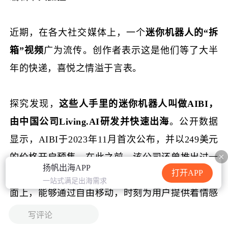
加载中...
近期，在各大社交媒体上，一个
迷你机器人的“拆
箱”视频
广为流传。创作者表示这是他们等了大半
年的快递，喜悦之情溢于言表。
探究发现，
这些人手里的迷你机器人叫做AIBI，
由中国公司Living.AI研发并快速出海
。公开数据
显示，AIBI于2023年11月首次公布，并以249美元
的价格开启预售。在此之前，该公司还曾推出过一
扬帆出海APP
打开APP
款AI宠物机器人EMO，价格279美元，常被放于桌
一站式满足出海需求
面上，能够通过自由移动，时刻为用户提供着情感
陪伴。
写评论