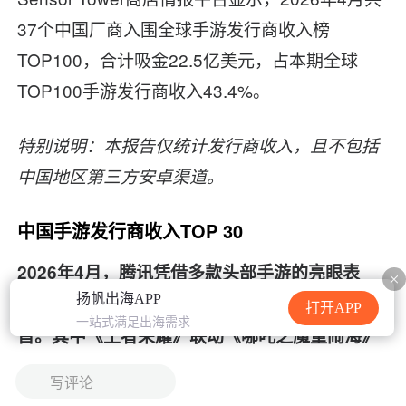
加载中...
37个中国厂商入围全球手游发行商收入榜
TOP100，合计吸金22.5亿美元，占本期全球
TOP100手游发行商收入43.4%。
特别说明：本报告仅统计发行商收入，且不包括
中国地区第三方安卓渠道。
中国手游发行商收入TOP 30
2026年4月，腾讯凭借多款头部手游的亮眼表
扬帆出海APP
现，收入稳步增长7%，再度蝉联发行商收入榜
打开APP
一站式满足出海需求
首。其中《王者荣耀》联动《哪吒之魔童闹海》
推出限定皮肤，并叠加五五开黑节全新玩法与福
写评论
利拉动消费，当月收入环比大涨11%；《三角洲