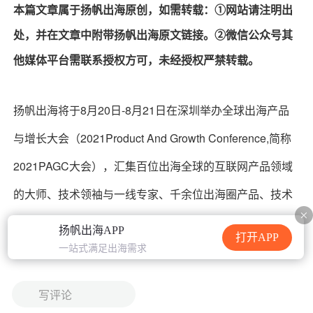
本篇文章属于扬帆出海原创，如需转载：①网站请注明出
加载中...
处，并在文章中附带扬帆出海原文链接。②微信公众号其
他媒体平台需联系授权方可，未经授权严禁转载。
扬帆出海将于8月20日-8月21日在深圳举办全球出海产品
与增长大会（2021Product And Growth Conference,简称
2021PAGC大会），汇集百位出海全球的互联网产品领域
的大师、技术领袖与一线专家、千余位出海圈产品、技术
精英，共同开展一场面向中国出海产品技术人的高端盛
扬帆出海APP
打开APP
宴！
一站式满足出海需求
写评论
2021年已经走过了将近一半，全球反复震荡的新冠疫情，