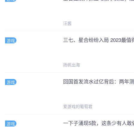
首次完善信息+
职位认证
汪酱
首次完成认证+
三七、星合纷纷入局 2023最
游戏
扬帆出海
回国首发流水过亿背后：两年测了
游戏
爱游戏的葡萄君
一下子涌现5款，这条少有人敢
游戏