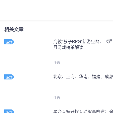
相关文章
海彼"骰子RPG"新游空降、
游戏
月游戏榜单解读
您
汪酱
完成认
北京、上海、华南、福建、成都.
游戏
即
认证标
汪酱
完善个人信
星合互娱开探互动叙事赛道；途游
游戏