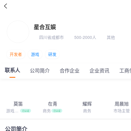

星合互娱
四川省成都市
500-2000人
其他
开发者
游戏
研发
联系人
公司简介
合作企业
企业资讯
工商
莫笛
在青
耀辉
周晨旭
游戏商
商务
商务
市场主管
已认证
已认证
务
公司简介