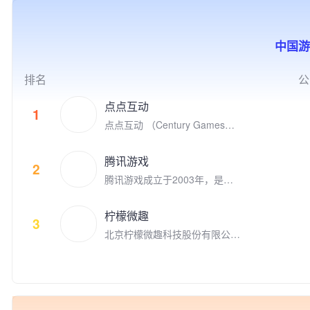
的积极参与者，参与投资了英雄
联盟S9的世界冠军FPX电子竞
技俱乐部。
中国游
排名
公
点点互动
1
点点互动 （Century Games）
是专注游戏研发和发行的全球化
娱乐公司，在全球四大洲八个国
腾讯游戏
家拥有千余名才华横溢的员工。
2
腾讯游戏成立于2003年，是全
点点互动创立于2010年，从Fac
球领先的游戏研发和运营商。作
ebook社交游戏到手机游戏平台
为“超级数字场景”理念的倡导者
苹果App Store和谷歌 Google P
柠檬微趣
和实践者，腾讯游戏高度关注和
3
lay, 点点互动一直在中国厂商全
北京柠檬微趣科技股份有限公司
重视未成年人的健康发展，并致
球游戏收入榜名列前茅。 点点
于2008年8月在北京成立，是国
力于通过技术创新、创意激发、
互动的游戏品类覆盖休闲和中重
家高新技术企业、中关村高新技
产学研结合、全球化布局，以及
度游戏，目标是打造高质量的跨
术企业，并荣获2018年“首都文
公益实践等方式，推动游戏成为
平台游戏，致力于给全球玩家提
化企业30佳”、2019年北京市非
助推前沿科技发展、优秀文化弘
供极致的娱乐体验。 代表的自
公党建示范单位，以及2020年
扬、创新人才孵化、社会公益增
研和发行游戏有《Family Far