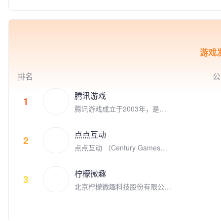
技俱乐部。
包括Bigo Live直播、Likee短视
e Play专题推荐200余次。是Ap
频、Hago休闲小游戏社交、即
ple, Google, Facebook全球合
时通讯等。我们坚持“以视频内
作伙伴。 我们的人工智能移动
容，连接你我，丰富生活”为使
应用涵盖了生活工具、自然教
命，让用户通过线上多媒体实现
育、图像生成等多个领域，拥有
游戏发
实时互动，为全球用户创建了活
全球范围内广泛的用户基础。在
跃的社区。 2012 年 11 月，欢
移动应用出海领域，睿琪在非游
聚在美国纳斯达克上市（NASD
戏类应用榜单中排名TOP 5，近
排名
公
AQ：YY）。截止至2020年12
10款App领域排名第一。特别是
月，欢聚集团员工超过 7,900
在欧美市场，我们的总用户规模
腾讯游戏
1
人，在全球各地超过30个城市
已突破2亿，彰显了强大的市场
腾讯游戏成立于2003年，是全
设有办公室，包括新加坡、广
影响力和用户认可度。
球领先的游戏研发和运营商。作
州、上海、北京、洛杉矶、帕洛
为“超级数字场景”理念的倡导者
阿尔托、伦敦、雅加达、东京、
点点互动
和实践者，腾讯游戏高度关注和
2
开罗、安曼等。我们全球共有6
点点互动 （Century Games）
重视未成年人的健康发展，并致
个研发中心，超过44%的员工为
是专注游戏研发和发行的全球化
力于通过技术创新、创意激发、
研发人员。 以人工智能技术为
娱乐公司，在全球四大洲八个国
产学研结合、全球化布局，以及
核心，我们的产品覆盖全球超过
柠檬微趣
家拥有千余名才华横溢的员工。
3
公益实践等方式，推动游戏成为
150多个国家及地区，获得了全
北京柠檬微趣科技股份有限公司
点点互动创立于2010年，从Fac
助推前沿科技发展、优秀文化弘
球超过3亿用户的广泛青睐。我
于2008年8月在北京成立，是国
ebook社交游戏到手机游戏平台
扬、创新人才孵化、社会公益增
们旨在帮助用户拓展社交关系，
家高新技术企业、中关村高新技
苹果App Store和谷歌 Google P
效的重要驱动力，为产业和社会
以直播推动用户之间进行沉浸式
术企业，并荣获2018年“首都文
lay, 点点互动一直在中国厂商全
的发展创造更多突破性与建设性