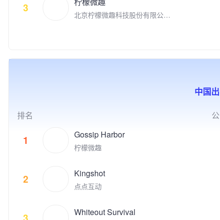
核心，我们的产品覆盖全球超过
柠檬微趣
家拥有千余名才华横溢的员工。
3
公益实践等方式，推动游戏成为
150多个国家及地区，获得了全
北京柠檬微趣科技股份有限公司
点点互动创立于2010年，从Fac
助推前沿科技发展、优秀文化弘
球超过3亿用户的广泛青睐。我
于2008年8月在北京成立，是国
ebook社交游戏到手机游戏平台
扬、创新人才孵化、社会公益增
们旨在帮助用户拓展社交关系，
家高新技术企业、中关村高新技
苹果App Store和谷歌 Google P
效的重要驱动力，为产业和社会
以直播推动用户之间进行沉浸式
术企业，并荣获2018年“首都文
lay, 点点互动一直在中国厂商全
的发展创造更多突破性与建设性
的社交互动，增强用户之间的亲
化企业30佳”、2019年北京市非
球游戏收入榜名列前茅。 点点
的价值。同时，腾讯游戏也积极
密社交关系。我们希望，用户除
公党建示范单位，以及2020年
互动的游戏品类覆盖休闲和中重
推动电子竞技产业的发展，与全
了从产品中获得娱乐消遣之外，
北京民营企业文化产业百强、中
度游戏，目标是打造高质量的跨
球合作伙伴一起共同构建开放、
通过社交互动，感知到链接、归
小企业百强、科技创新百强等荣
平台游戏，致力于给全球玩家提
协同、共荣共生的产业生态，为
属感和满足感。
中国出
誉。 公司先后推出了《时尚人
供极致的娱乐体验。 代表的自
用户创造高品质数字生活体验。
生》《超级名模》《梦幻精灵
研和发行游戏有《Family Far
谷》《梦幻蛋糕店》《冰雪奇
m》、《Family Farm Adventur
排名
公
缘：冰纷乐》《飞屋消消消》以
e》、《Idle Mafia》、《Drago
及《宾果消消消》等多款手游。
nscapes Adventure》、《小冰
Gossip Harbor
1
明星产品《宾果消消消》自201
冰传奇》、《阿瓦隆之王》、
柠檬微趣
4年上线以来累计注册用户数超
《火枪纪元》等。点点互动现在
过3.09亿，最高月度活跃用户数
隶属于上市公司世纪华通集团，
接近4,000万，用户遍及国内外
Kingshot
世纪华通是国内A股市值最高的
2
多个国家和地区，并获得过“201
游戏公司。 点点互动一直在全
点点互动
9年度中国十大最受欢迎原创移
球游戏市场积极寻找具有创新和
动游戏"等多项业内大奖。
破局能力的合作伙伴来获得共
Whiteout Survival
赢。点点互动是韩国最大的游戏
3