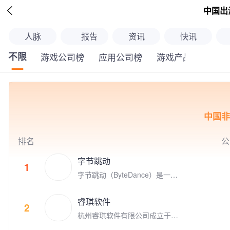

中国出
人脉
报告
资讯
快讯
不限
游戏公司榜
应用公司榜
游戏产品榜
应
中国非
排名
公
字节跳动
1
字节跳动（ByteDance）是一家
成立于2012年3月的全球科技公
司，其产品和服务已覆盖全球1
睿琪软件
50个国家和地区、75个语种。
2
杭州睿琪软件有限公司成立于2
009年，专注于用人工智能技术