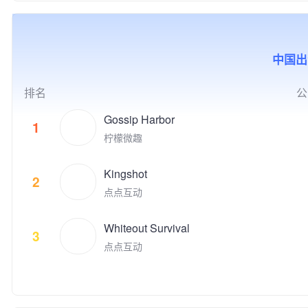
的社交互动，增强用户之间的亲
化企业30佳”、2019年北京市非
球游戏收入榜名列前茅。 点点
的价值。同时，腾讯游戏也积极
密社交关系。我们希望，用户除
公党建示范单位，以及2020年
互动的游戏品类覆盖休闲和中重
推动电子竞技产业的发展，与全
了从产品中获得娱乐消遣之外，
北京民营企业文化产业百强、中
度游戏，目标是打造高质量的跨
球合作伙伴一起共同构建开放、
通过社交互动，感知到链接、归
小企业百强、科技创新百强等荣
平台游戏，致力于给全球玩家提
协同、共荣共生的产业生态，为
属感和满足感。
中国出
誉。 公司先后推出了《时尚人
供极致的娱乐体验。 代表的自
用户创造高品质数字生活体验。
生》《超级名模》《梦幻精灵
研和发行游戏有《Family Far
谷》《梦幻蛋糕店》《冰雪奇
m》、《Family Farm Adventur
排名
公
缘：冰纷乐》《飞屋消消消》以
e》、《Idle Mafia》、《Drago
及《宾果消消消》等多款手游。
nscapes Adventure》、《小冰
Gossip Harbor
1
明星产品《宾果消消消》自201
冰传奇》、《阿瓦隆之王》、
柠檬微趣
4年上线以来累计注册用户数超
《火枪纪元》等。点点互动现在
过3.09亿，最高月度活跃用户数
隶属于上市公司世纪华通集团，
接近4,000万，用户遍及国内外
Kingshot
世纪华通是国内A股市值最高的
2
多个国家和地区，并获得过“201
游戏公司。 点点互动一直在全
点点互动
9年度中国十大最受欢迎原创移
球游戏市场积极寻找具有创新和
动游戏"等多项业内大奖。
破局能力的合作伙伴来获得共
Whiteout Survival
赢。点点互动是韩国最大的游戏
3
平台Kakao Games （2020年9
点点互动
月上市）的早期投资者，投资了
体育类别创新游戏的Nifty Game
s，叙事类创新游戏公司 Doria
n， 同时点点互动也是电子竞技