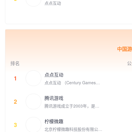
平台Kakao Games （2020年9
点点互动
月上市）的早期投资者，投资了
体育类别创新游戏的Nifty Game
s，叙事类创新游戏公司 Doria
n， 同时点点互动也是电子竞技
的积极参与者，参与投资了英雄
联盟S9的世界冠军FPX电子竞
技俱乐部。
中国游
排名
公
点点互动
1
点点互动 （Century Games）
是专注游戏研发和发行的全球化
娱乐公司，在全球四大洲八个国
腾讯游戏
家拥有千余名才华横溢的员工。
2
腾讯游戏成立于2003年，是全
点点互动创立于2010年，从Fac
球领先的游戏研发和运营商。作
ebook社交游戏到手机游戏平台
为“超级数字场景”理念的倡导者
苹果App Store和谷歌 Google P
柠檬微趣
和实践者，腾讯游戏高度关注和
3
lay, 点点互动一直在中国厂商全
北京柠檬微趣科技股份有限公司
重视未成年人的健康发展，并致
球游戏收入榜名列前茅。 点点