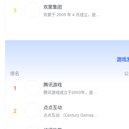
把生活变得更美好。在计算机视
欢聚集团
觉和自然语言理解领域积累深
3
欢聚于 2005 年 4 月成立，是一
厚。旗下拥有数款用户数上亿并
家全球领先的社交媒体企业。欢
快速增长的移动应用。自2015
聚旗下运营多款社交娱乐产品，
年以来被苹果AppStore和Googl
包括Bigo Live直播、Likee短视
e Play专题推荐200余次。是Ap
频、Hago休闲小游戏社交、即
ple, Google, Facebook全球合
时通讯等。我们坚持“以视频内
作伙伴。 我们的人工智能移动
容，连接你我，丰富生活”为使
应用涵盖了生活工具、自然教
命，让用户通过线上多媒体实现
育、图像生成等多个领域，拥有
游戏发
实时互动，为全球用户创建了活
全球范围内广泛的用户基础。在
跃的社区。 2012 年 11 月，欢
移动应用出海领域，睿琪在非游
聚在美国纳斯达克上市（NASD
戏类应用榜单中排名TOP 5，近
排名
公
AQ：YY）。截止至2020年12
10款App领域排名第一。特别是
月，欢聚集团员工超过 7,900
在欧美市场，我们的总用户规模
腾讯游戏
1
人，在全球各地超过30个城市
已突破2亿，彰显了强大的市场
腾讯游戏成立于2003年，是全
设有办公室，包括新加坡、广
影响力和用户认可度。
球领先的游戏研发和运营商。作
州、上海、北京、洛杉矶、帕洛
为“超级数字场景”理念的倡导者
阿尔托、伦敦、雅加达、东京、
点点互动
和实践者，腾讯游戏高度关注和
2
开罗、安曼等。我们全球共有6
点点互动 （Century Games）
重视未成年人的健康发展，并致
个研发中心，超过44%的员工为
是专注游戏研发和发行的全球化
力于通过技术创新、创意激发、
研发人员。 以人工智能技术为
娱乐公司，在全球四大洲八个国
产学研结合、全球化布局，以及