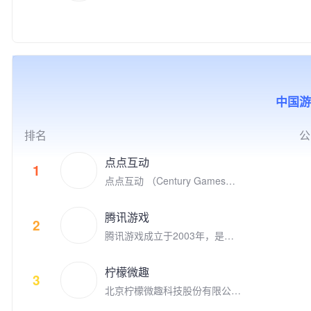
于2008年8月在北京成立，是国
力于通过技术创新、创意激发、
互动的游戏品类覆盖休闲和中重
家高新技术企业、中关村高新技
产学研结合、全球化布局，以及
度游戏，目标是打造高质量的跨
术企业，并荣获2018年“首都文
公益实践等方式，推动游戏成为
平台游戏，致力于给全球玩家提
化企业30佳”、2019年北京市非
助推前沿科技发展、优秀文化弘
供极致的娱乐体验。 代表的自
公党建示范单位，以及2020年
扬、创新人才孵化、社会公益增
研和发行游戏有《Family Far
北京民营企业文化产业百强、中
效的重要驱动力，为产业和社会
m》、《Family Farm Adventur
小企业百强、科技创新百强等荣
的发展创造更多突破性与建设性
e》、《Idle Mafia》、《Drago
中国游
誉。 公司先后推出了《时尚人
的价值。同时，腾讯游戏也积极
nscapes Adventure》、《小冰
生》《超级名模》《梦幻精灵
推动电子竞技产业的发展，与全
冰传奇》、《阿瓦隆之王》、
谷》《梦幻蛋糕店》《冰雪奇
球合作伙伴一起共同构建开放、
《火枪纪元》等。点点互动现在
排名
公
缘：冰纷乐》《飞屋消消消》以
协同、共荣共生的产业生态，为
隶属于上市公司世纪华通集团，
及《宾果消消消》等多款手游。
用户创造高品质数字生活体验。
世纪华通是国内A股市值最高的
点点互动
1
明星产品《宾果消消消》自201
游戏公司。 点点互动一直在全
点点互动 （Century Games）
4年上线以来累计注册用户数超
球游戏市场积极寻找具有创新和
是专注游戏研发和发行的全球化
过3.09亿，最高月度活跃用户数
破局能力的合作伙伴来获得共
娱乐公司，在全球四大洲八个国
接近4,000万，用户遍及国内外
腾讯游戏
赢。点点互动是韩国最大的游戏
家拥有千余名才华横溢的员工。
2
多个国家和地区，并获得过“201
平台Kakao Games （2020年9
腾讯游戏成立于2003年，是全
点点互动创立于2010年，从Fac
9年度中国十大最受欢迎原创移
月上市）的早期投资者，投资了
球领先的游戏研发和运营商。作
ebook社交游戏到手机游戏平台
动游戏"等多项业内大奖。
体育类别创新游戏的Nifty Game
为“超级数字场景”理念的倡导者
苹果App Store和谷歌 Google P
柠檬微趣
s，叙事类创新游戏公司 Doria
和实践者，腾讯游戏高度关注和
3
lay, 点点互动一直在中国厂商全
n， 同时点点互动也是电子竞技
北京柠檬微趣科技股份有限公司
重视未成年人的健康发展，并致
球游戏收入榜名列前茅。 点点
的积极参与者，参与投资了英雄
于2008年8月在北京成立，是国
力于通过技术创新、创意激发、
互动的游戏品类覆盖休闲和中重