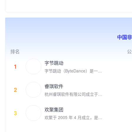
联盟S9的世界冠军FPX电子竞
家高新技术企业、中关村高新技
产学研结合、全球化布局，以及
度游戏，目标是打造高质量的跨
技俱乐部。
术企业，并荣获2018年“首都文
公益实践等方式，推动游戏成为
平台游戏，致力于给全球玩家提
化企业30佳”、2019年北京市非
助推前沿科技发展、优秀文化弘
供极致的娱乐体验。 代表的自
公党建示范单位，以及2020年
扬、创新人才孵化、社会公益增
研和发行游戏有《Family Far
北京民营企业文化产业百强、中
效的重要驱动力，为产业和社会
m》、《Family Farm Adventur
小企业百强、科技创新百强等荣
的发展创造更多突破性与建设性
e》、《Idle Mafia》、《Drago
中国非
誉。 公司先后推出了《时尚人
的价值。同时，腾讯游戏也积极
nscapes Adventure》、《小冰
生》《超级名模》《梦幻精灵
推动电子竞技产业的发展，与全
冰传奇》、《阿瓦隆之王》、
谷》《梦幻蛋糕店》《冰雪奇
球合作伙伴一起共同构建开放、
《火枪纪元》等。点点互动现在
排名
公
缘：冰纷乐》《飞屋消消消》以
协同、共荣共生的产业生态，为
隶属于上市公司世纪华通集团，
及《宾果消消消》等多款手游。
用户创造高品质数字生活体验。
世纪华通是国内A股市值最高的
字节跳动
1
明星产品《宾果消消消》自201
游戏公司。 点点互动一直在全
字节跳动（ByteDance）是一家
4年上线以来累计注册用户数超
球游戏市场积极寻找具有创新和
成立于2012年3月的全球科技公
过3.09亿，最高月度活跃用户数
破局能力的合作伙伴来获得共
司，其产品和服务已覆盖全球1
接近4,000万，用户遍及国内外
睿琪软件
赢。点点互动是韩国最大的游戏
50个国家和地区、75个语种。
2
多个国家和地区，并获得过“201
平台Kakao Games （2020年9
杭州睿琪软件有限公司成立于2
9年度中国十大最受欢迎原创移
月上市）的早期投资者，投资了
009年，专注于用人工智能技术
动游戏"等多项业内大奖。
体育类别创新游戏的Nifty Game
把生活变得更美好。在计算机视
欢聚集团
s，叙事类创新游戏公司 Doria
觉和自然语言理解领域积累深
3
n， 同时点点互动也是电子竞技
欢聚于 2005 年 4 月成立，是一
厚。旗下拥有数款用户数上亿并
的积极参与者，参与投资了英雄
家全球领先的社交媒体企业。欢
快速增长的移动应用。自2015
联盟S9的世界冠军FPX电子竞
聚旗下运营多款社交娱乐产品，
年以来被苹果AppStore和Googl