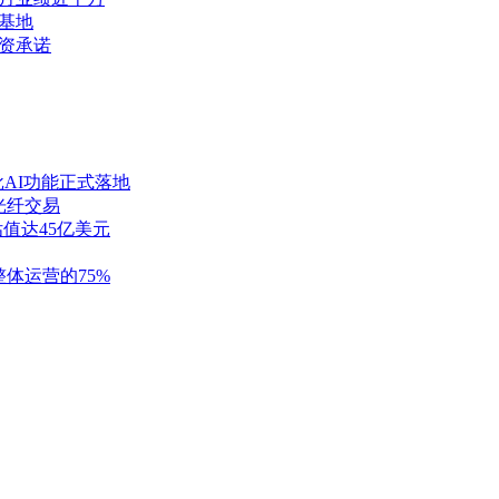
基地
投资承诺
批AI功能正式落地
元光纤交易
估值达45亿美元
整体运营的75%