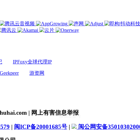
记
IPFoxy全球代理IP
Geekpeer
游资网
uhai.com | 网上有害信息举报
微信公众号
579
|
闽ICP备20001685号
|
闽公网安备3501030200
微信小程序