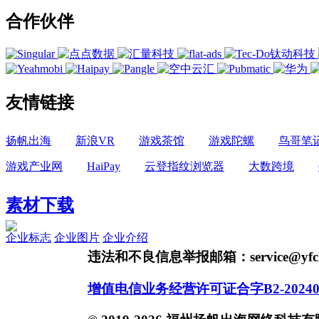
合作伙伴
友情链接
扬帆出海
新浪VR
游戏茶馆
游戏陀螺
鸟哥笔
游戏产业网
HaiPay
云登指纹浏览器
大数跨境
素材下载
企业标志
企业图片
企业介绍
违法和不良信息举报邮箱：service@yfch
增值电信业务经营许可证合字B2-20240