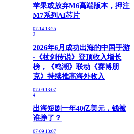
苹果或放弃M6高端版本，押注
M7系列AI芯片
07-14 13:55
3
2026年6月成功出海的中国手游
-《杖剑传说》登顶收入增长
榜，《鸣潮》联动《赛博朋
克》持续推高海外收入
07-09 13:07
4
出海短剧一年40亿美元，钱被
谁挣了？
07-09 13:07