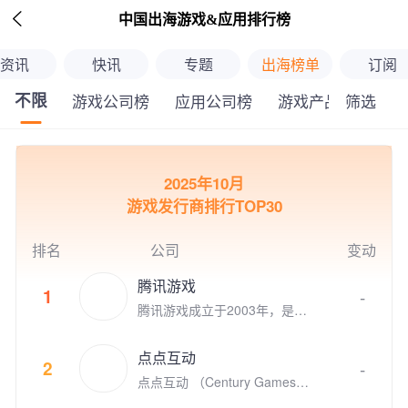

中国出海游戏&应用排行榜
资讯
快讯
专题
出海榜单
订阅
不限
筛选
游戏公司榜
应用公司榜
游戏产品榜
应
继续下拉刷新
2025年10月
游戏发行商排行TOP30
排名
公司
变动
腾讯游戏
1
-
腾讯游戏成立于2003年，是全
球领先的游戏研发和运营商。作
为“超级数字场景”理念的倡导者
点点互动
和实践者，腾讯游戏高度关注和
2
-
点点互动 （Century Games）
重视未成年人的健康发展，并致
是专注游戏研发和发行的全球化
力于通过技术创新、创意激发、