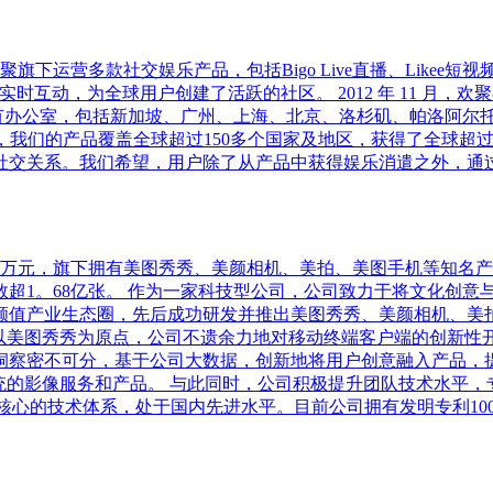
欢聚旗下运营多款社交娱乐产品，包括Bigo Live直播、Likee
动，为全球用户创建了活跃的社区。 2012 年 11 月，欢聚在
城市设有办公室，包括新加坡、广州、上海、北京、洛杉矶、帕洛阿
心，我们的产品覆盖全球超过150多个国家及地区，获得了全球超
社交关系。我们希望，用户除了从产品中获得娱乐消遣之外，通
3200万元，旗下拥有美图秀秀、美颜相机、美拍、美图手机等知
超1。68亿张。 作为一家科技型公司，公司致力于将文化创意
颜值产业生态圈，先后成功研发并推出美图秀秀、美颜相机、美拍
以美图秀秀为原点，公司不遗余力地对移动终端客户端的创新性
洞察密不可分，基于公司大数据，创新地将用户创意融入产品，
的影像服务和产品。 与此同时，公司积极提升团队技术水平，专门
为核心的技术体系，处于国内先进水平。目前公司拥有发明专利10