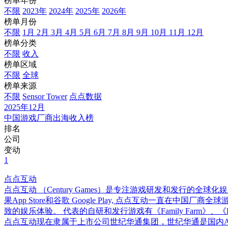
榜单年份
不限
2023年
2024年
2025年
2026年
榜单月份
不限
1月
2月
3月
4月
5月
6月
7月
8月
9月
10月
11月
12月
榜单分类
不限
收入
榜单区域
不限
全球
榜单来源
不限
Sensor Tower
点点数据
2025年12月
中国游戏厂商出海收入榜
排名
公司
变动
1
点点互动
点点互动 （Century Games）是专注游戏研发和发行的全
果App Store和谷歌 Google Play, 点点互动一
致的娱乐体验。 代表的自研和发行游戏有《Family Farm》、《Famil
点点互动现在隶属于上市公司世纪华通集团，世纪华通是国内