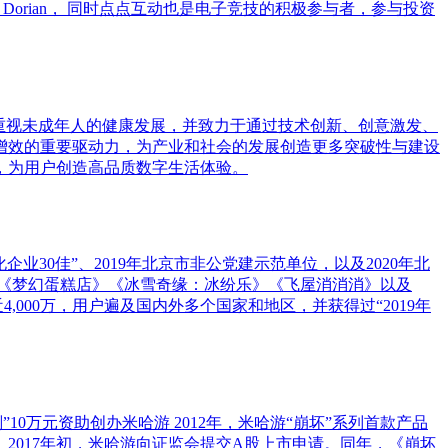
公司 Dorian， 同时点点互动也是电子竞技的积极参与者，参与投资
和重视未成年人的健康发展，并致力于通过技术创新、创意激发、
增效的重要驱动力，为产业和社会的发展创造更多突破性与建设
，为用户创造高品质数字生活体验。
业30佳”、2019年北京市非公党建示范单位，以及2020年北
《梦幻蛋糕店》《冰雪奇缘：冰纷乐》《飞屋消消消》以及
,000万，用户遍及国内外多个国家和地区，并获得过“2019年
0万元资助创办米哈游 2012年，米哈游“崩坏”系列首款产品
线。 2017年初，米哈游向证监会提交A股上市申请。同年，《崩坏