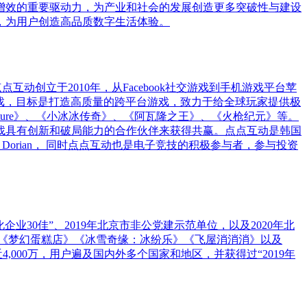
增效的重要驱动力，为产业和社会的发展创造更多突破性与建设
，为用户创造高品质数字生活体验。
互动创立于2010年，从Facebook社交游戏到手机游戏平台苹
和中重度游戏，目标是打造高质量的跨平台游戏，致力于给全球玩家提供极
apes Adventure》、《小冰冰传奇》、《阿瓦隆之王》、《火枪纪元》等。
找具有创新和破局能力的合作伙伴来获得共赢。点点互动是韩国
公司 Dorian， 同时点点互动也是电子竞技的积极参与者，参与投资
业30佳”、2019年北京市非公党建示范单位，以及2020年北
《梦幻蛋糕店》《冰雪奇缘：冰纷乐》《飞屋消消消》以及
,000万，用户遍及国内外多个国家和地区，并获得过“2019年