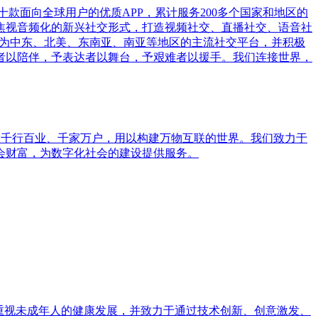
了数十款面向全球用户的优质APP，累计服务200多个国家和地区的
聚焦视音频化的新兴社交形式，打造视频社交、直播社交、语音社
，已成为中东、北美、东南亚、南亚等地区的主流社交平台，并积极
独者以陪伴，予表达者以舞台，予艰难者以援手。我们连接世界，
已服务千行百业、千家万户，用以构建万物互联的世界。我们致力于
会财富，为数字化社会的建设提供服务。
和重视未成年人的健康发展，并致力于通过技术创新、创意激发、