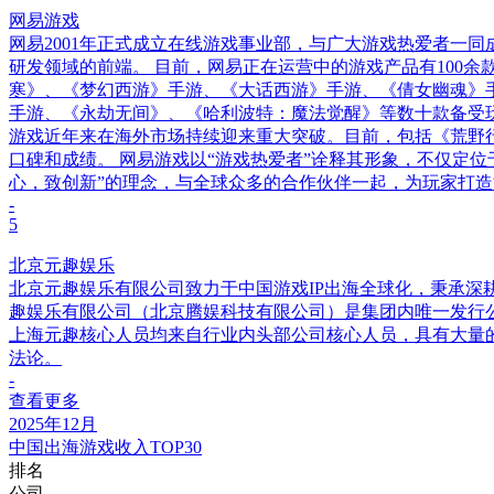
网易游戏
网易2001年正式成立在线游戏事业部，与广大游戏热爱者一
研发领域的前端。 目前，网易正在运营中的游戏产品有100
寒》、《梦幻西游》手游、《大话西游》手游、《倩女幽魂》
手游、《永劫无间》、《哈利波特：魔法觉醒》等数十款备受
游戏近年来在海外市场持续迎来重大突破。目前，包括《荒野行动》《第五人
口碑和成绩。 网易游戏以“游戏热爱者”诠释其形象，不仅定
心，致创新”的理念，与全球众多的合作伙伴一起，为玩家打
-
5
北京元趣娱乐
北京元趣娱乐有限公司致力于中国游戏IP出海全球化，秉承深耕
趣娱乐有限公司（北京腾娱科技有限公司）是集团内唯一发行
上海元趣核心人员均来自行业内头部公司核心人员，具有大量
法论。
-
查看更多
2025年12月
中国出海游戏收入TOP30
排名
公司