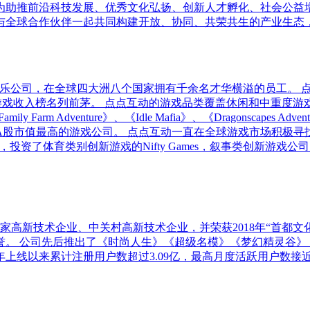
为助推前沿科技发展、优秀文化弘扬、创新人才孵化、社会公益
与全球合作伙伴一起共同构建开放、协同、共荣共生的产业生态
球化娱乐公司，在全球四大洲八个国家拥有千余名才华横溢的员工。 点点
直在中国厂商全球游戏收入榜名列前茅。 点点互动的游戏品类覆盖休闲
y Farm Adventure》、《Idle Mafia》、《Dragonsc
A股市值最高的游戏公司。 点点互动一直在全球游戏市场积极寻
投资者，投资了体育类别创新游戏的Nifty Games，叙事类创新游戏
高新技术企业、中关村高新技术企业，并荣获2018年“首都文化企
誉。 公司先后推出了《时尚人生》《超级名模》《梦幻精灵谷》
上线以来累计注册用户数超过3.09亿，最高月度活跃用户数接近4