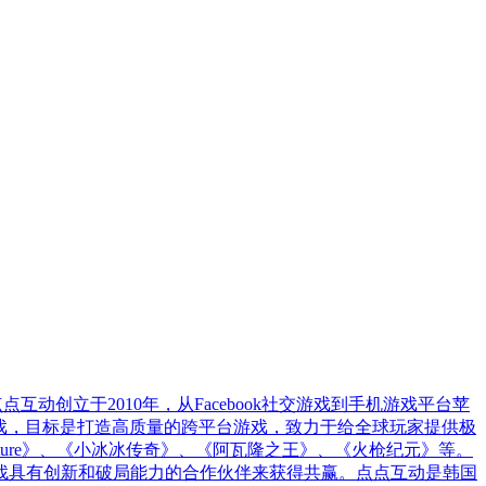
互动创立于2010年，从Facebook社交游戏到手机游戏平台苹
和中重度游戏，目标是打造高质量的跨平台游戏，致力于给全球玩家提供极
apes Adventure》、《小冰冰传奇》、《阿瓦隆之王》、《火枪纪元》等。
找具有创新和破局能力的合作伙伴来获得共赢。点点互动是韩国