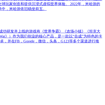
务为全球玩家创造和提供沉浸式虚拟世界体验。 2022年，米哈游的
0榜单中，米哈游依旧稳坐前五。
已成功研发并上线的游戏有《世界争霸》《农场小镇》《坦克大
War》）作为我们创业的核心产品，是一款以“合成”为特色的卡
并在FB，Google，微信，头条，G123等多个渠道进行推