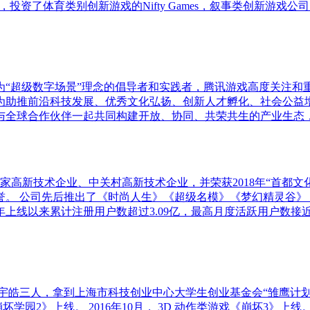
投资者，投资了体育类别创新游戏的Nifty Games，叙事类创新游戏
作为“超级数字场景”理念的倡导者和实践者，腾讯游戏高度关注
为助推前沿科技发展、优秀文化弘扬、创新人才孵化、社会公益
与全球合作伙伴一起共同构建开放、协同、共荣共生的产业生态
高新技术企业、中关村高新技术企业，并荣获2018年“首都文化企
誉。 公司先后推出了《时尚人生》《超级名模》《梦幻精灵谷》
上线以来累计注册用户数超过3.09亿，最高月度活跃用户数接近4
罗宇皓三人，拿到上海市科技创业中心大学生创业基金会“雏鹰计划”1
坏学园2》上线。 2016年10月， 3D 动作类游戏《崩坏3》上