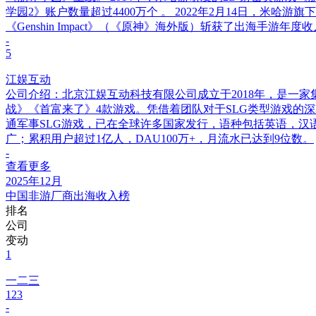
学园2》账户数量超过4400万个 。 2022年2月14日，米哈
《Genshin Impact》（《原神》海外版）斩获了出海手游
-
5
江娱互动
公司介绍：北京江娱互动科技有限公司成立于2018年，是一
战》《首富来了》4款游戏。凭借着团队对于SLG类型游戏的深
通军事SLG游戏，已在全球许多国家发行，语种包括英语，汉语，
广；累积用户超过1亿人，DAU100万+，月流水已达到9位数。
-
查看更多
2025年12月
中国非游厂商出海收入榜
排名
公司
变动
1
一二三
123
-