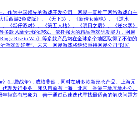
之一。作为中国领先的游戏开发公司，网易一直处于网络游戏自主
大话西游2免费版》、《天下3》、《新倩女幽魂》、《逆水
》、《蛋仔派对》、《第五人格》、《明日之后》、《逆水寒》
等多款风靡全球的游戏。 依托强大的精品游戏研发能力，网易
gs: Rise to War》等多款产品均在全球多个地区取得了不俗的
的“游戏爱好者”。未来，网易游戏将继续秉持网易公司“以匠
ar》(口袋战争)，成绩斐然，同时在研多款新形态产品。上海元
，代理发行业务，团队目前有上海，北京，香港三地实地办公。
员年轻富有想象力，善于通过迅速迭代寻找最适合的解决问题方