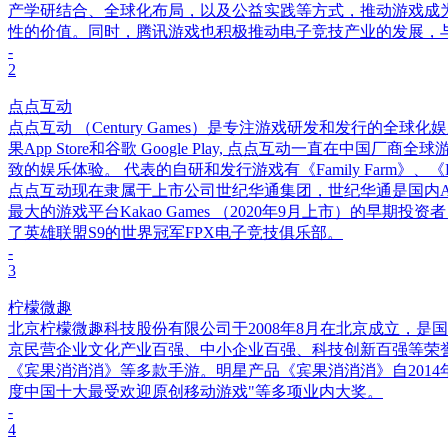
产学研结合、全球化布局，以及公益实践等方式，推动游戏成
性的价值。同时，腾讯游戏也积极推动电子竞技产业的发展，
-
2
点点互动
点点互动 （Century Games）是专注游戏研发和发行的全
果App Store和谷歌 Google Play, 点点互动一
致的娱乐体验。 代表的自研和发行游戏有《Family Farm》、《Famil
点点互动现在隶属于上市公司世纪华通集团，世纪华通是国内
最大的游戏平台Kakao Games （2020年9月上市）的早期
了英雄联盟S9的世界冠军FPX电子竞技俱乐部。
-
3
柠檬微趣
北京柠檬微趣科技股份有限公司于2008年8月在北京成立，是国家
京民营企业文化产业百强、中小企业百强、科技创新百强等荣
《宾果消消消》等多款手游。明星产品《宾果消消消》自2014年
度中国十大最受欢迎原创移动游戏"等多项业内大奖。
-
4