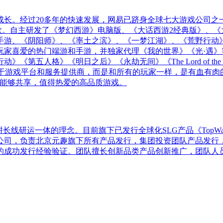
同成长。经过20多年的快速发展，网易已跻身全球七大游戏公司
余款。自主研发了《梦幻西游》电脑版、《大话西游2经典版》、《
手游、《阴阳师》、《率土之滨》、《一梦江湖》、《荒野行动
玩家喜爱的热门端游和手游，并独家代理《我的世界》《光·遇》
格》《明日之后》《永劫无间》《The Lord of the Rin
位于游戏平台和服务提供商，而是和所有的玩家一样，是有血有肉
造能够共享，值得热爱的高品质游戏。
长线研运一体的理念。目前旗下已发行全球化SLG产品《TopW
公司，负责北京元趣旗下所有产品发行，集团投资团队产品发行
的成功发行经验验证。团队擅长创新品类产品创新推广，团队人