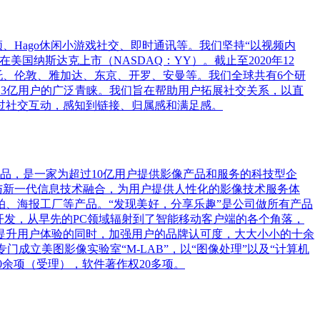
短视频、Hago休闲小游戏社交、即时通讯等。我们坚持“以视频内
美国纳斯达克上市（NASDAQ：YY）。截止至2020年12
尔托、伦敦、雅加达、东京、开罗、安曼等。我们全球共有6个研
过3亿用户的广泛青睐。我们旨在帮助用户拓展社交关系，以直
过社交互动，感知到链接、归属感和满足感。
名产品，是一家为超过10亿用户提供影像产品和服务的科技型企
与新一代信息技术融合，为用户提供人性化的影像技术服务体
、海报工厂等产品。“发现美好，分享乐趣”是公司做所有产品
开发，从早先的PC领域辐射到了智能移动客户端的各个角落，
提升用户体验的同时，加强用户的品牌认可度，大大小小的十余
成立美图影像实验室“M-LAB”，以“图像处理”以及“计算机
0余项（受理），软件著作权20多项。