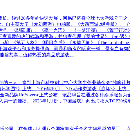
同成长。经过20多年的快速发展，网易已跻身全球七大游戏公司
余款。自主研发了《梦幻西游》电脑版、《大话西游2经典版》、《
手游、《阴阳师》、《率土之滨》、《一梦江湖》、《荒野行动
玩家喜爱的热门端游和手游，并独家代理《我的世界》《光·遇》
格》《明日之后》《永劫无间》《The Lord of the Rin
位于游戏平台和服务提供商，而是和所有的玩家一样，是有血有肉
造能够共享，值得热爱的高品质游戏。
罗宇皓三人，拿到上海市科技创业中心大学生创业基金会“雏鹰计划”1
坏学园2》上线。 2016年10月， 3D 动作类游戏《崩坏3》上
游旗下全新品牌HoYoverse正式公布，该品牌旨在通过各种娱乐服
年度收入第一的佳绩。 2023年1月份，中国游戏厂商出海收入TOP3
球化娱乐公司，在全球四大洲八个国家拥有千余名才华横溢的员工。 点点