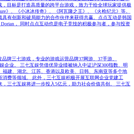
和中重度游戏，目标是打造高质量的跨平台游戏，致力于给全球玩家提供极
apes Adventure》、《小冰冰传奇》、《阿瓦隆之王》、《火枪纪元》等。
找具有创新和破局能力的合作伙伴来获得共赢。点点互动是韩国
公司 Dorian， 同时点点互动也是电子竞技的积极参与者，参与投资
品牌三七游戏，专业的游戏运营品牌37网游、37手游、
娱企业。 三七互娱凭借优异业绩被纳入中证沪深300指数、明
南、福建、湖北、江苏、香港以及欧美、日韩、东南亚等多个地
消费等领域。 此外，三七互娱积极开展互联网企业党建工
来，三七互娱将进一步投入5亿元，助力社会价值共创。 三七互