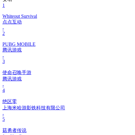
1
Whiteout Survival
点点互动
-
2
PUBG MOBILE
腾讯游戏
-
3
使命召唤手游
腾讯游戏
-
4
绝区零
上海米哈游影铁科技有限公司
-
5
菇勇者传说