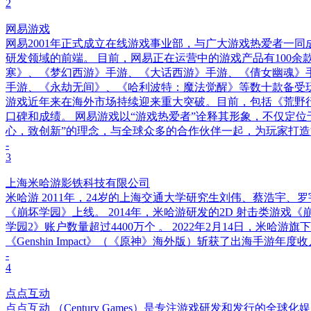
2
网易游戏
网易2001年正式成立在线游戏事业部，与广大游戏热爱者一
研发领域的前端。 目前，网易正在运营中的游戏产品有100
寒》、《梦幻西游》手游、《大话西游》手游、《倩女幽魂》
手游、《永劫无间》、《哈利波特：魔法觉醒》等数十款备受
游戏近年来在海外市场持续迎来重大突破。目前，包括《荒野行动》《第五人
口碑和成绩。 网易游戏以“游戏热爱者”诠释其形象，不仅定
心，致创新”的理念，与全球众多的合作伙伴一起，为玩家打
-
3
上海米哈游影铁科技有限公司
米哈游 2011年，24岁的上海交通大学研究生刘伟、蔡浩宇、
《崩坏学园》上线。 2014年，米哈游研发的2D 射击类游戏《崩
学园2》账户数量超过4400万个 。 2022年2月14日，米哈
《Genshin Impact》（《原神》海外版）斩获了出海手游
-
4
点点互动
点点互动 （Century Games）是专注游戏研发和发行的全