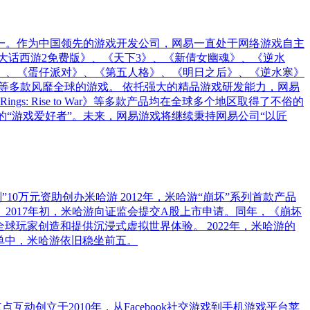
之一。作为中国领先的游戏开发公司，网易一直处于网络游戏自主
大话西游2免费版》、《天下3》、《新倩女幽魂》、《逆水
》、《蛋仔派对》、《第五人格》、《明日之后》、《逆水寒》
等多款风靡全球的游戏。 依托强大的精品游戏研发能力，网易
gs: Rise to War》等多款产品均在全球多个地区取得了不俗的
的“游戏爱好者”。未来，网易游戏将继续秉持网易公司“以匠
0万元资助创办米哈游 2012年，米哈游“崩坏”系列首款产品
线。 2017年初，米哈游向证监会提交A股上市申请。同年，《崩坏
务为全球玩家创造和提供沉浸式虚拟世界体验。 2022年，米哈游的
0榜单中，米哈游依旧稳坐前五。
互动创立于2010年，从Facebook社交游戏到手机游戏平台苹