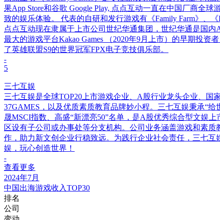
果App Store和谷歌 Google Play, 点点互动一
致的娱乐体验。 代表的自研和发行游戏有《Family Farm》、《Famil
点点互动现在隶属于上市公司世纪华通集团，世纪华通是国内
最大的游戏平台Kakao Games （2020年9月上市）的早期
了英雄联盟S9的世界冠军FPX电子竞技俱乐部。
-
5
三七互娱
三七互娱是全球TOP20上市游戏企业、A股行业龙头企业、国
37GAMES，以及优质素质教育品牌妙小程。三七互娱秉承“
晟MSCI指数、高盛“新漂亮50”名单，是A股优秀综合型
区设有子公司或办事处等分支机构。公司业务涵盖游戏和素质
作，助力新文创企业行稳致远。为践行企业社会责任，三七互娱
娱，玩心创造世界！
-
查看更多
2024年7月
中国出海游戏收入TOP30
排名
公司
变动