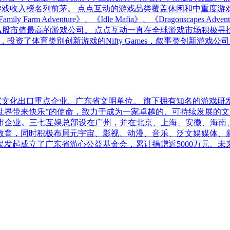
直在中国厂商全球游戏收入榜名列前茅。 点点互动的游戏品类覆盖休闲
y Farm Adventure》、《Idle Mafia》、《Dragonsc
A股市值最高的游戏公司。 点点互动一直在全球游戏市场积极寻
投资者，投资了体育类别创新游戏的Nifty Games，叙事类创新游戏
家文化出口重点企业、广东省文明单位。 旗下拥有知名的游戏研发
给世界带来快乐”的使命，致力于成为一家卓越的、可持续发展的文
文娱上市企业。三七互娱总部设在广州，并在北京、上海、安徽、海
教育，同时积极布局元宇宙、影视、动漫、音乐、泛文娱媒体、新
发起成立了广东省游心公益基金会，累计捐赠近5000万元。未