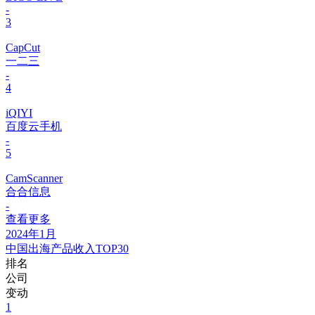
-
3
CapCut
一二三
-
4
iQIYI
百度云手机
-
5
CamScanner
合合信息
-
查看更多
2024年1月
中国出海产品收入TOP30
排名
公司
变动
1