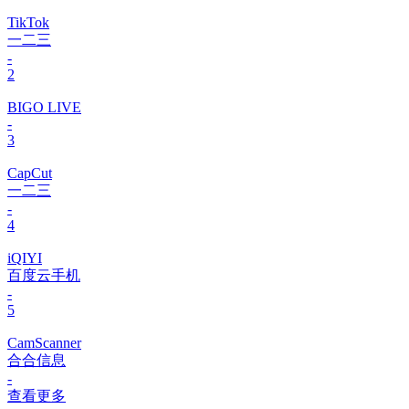
TikTok
一二三
-
2
BIGO LIVE
-
3
CapCut
一二三
-
4
iQIYI
百度云手机
-
5
CamScanner
合合信息
-
查看更多