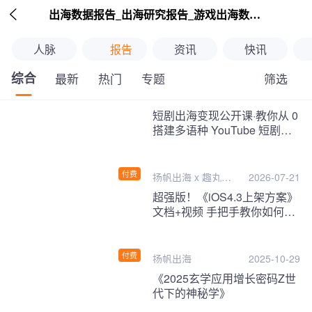

出海数据报告_出海研究报告_游戏出海数据报告_海外趋势分析-扬帆出海
人脉
报告
资讯
快讯
综合
筛选
最新
热门
专题
继续下拉刷新
短剧出海变现公开课·教你从 0
搭建多语种 YouTube 短剧频
道，把海外流量变现为第二收
入！
付费
扬帆出海 x 趣丸千
2026-07-21
音
超强版！《iOS4.3上架方案》
文档+视频 手把手教你如何一
次性过审！
付费
扬帆出海
2025-10-29
《2025玄学应用增长密码Z世
代下的神秘学》