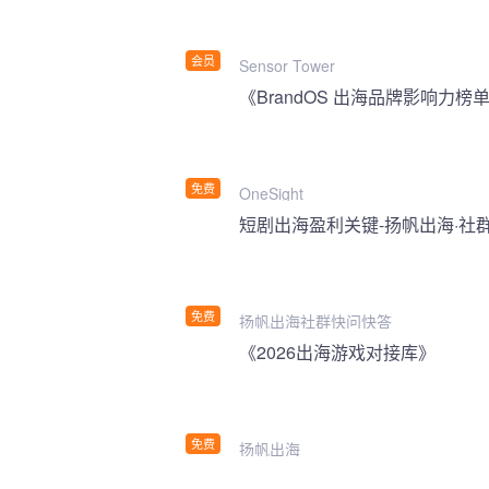
会员
Sensor Tower
《BrandOS 出海品牌影响力榜单
免费
OneSight
短剧出海盈利关键-扬帆出海·社
免费
扬帆出海社群快问快答
《2026出海游戏对接库》
免费
扬帆出海