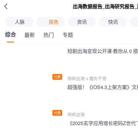

出海数据报告_出海研究报告_
人脉
报告
资讯
快讯
综合
最新
热门
专题
短剧出海变现公开课·教你从 0 
付费
扬帆出海 x 趣丸千音
付费
扬帆出海
《2025玄学应用增长密码Z世