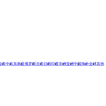
拉美
中东
东南亚
俄罗斯
北美
日韩
印度
非洲
亚洲
中国
海外
全球
其他