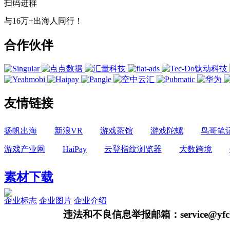
扫码进群
与16万+出海人同行！
合作伙伴
友情链接
扬帆出海
新浪VR
游戏茶馆
游戏陀螺
鸟哥笔
游戏产业网
HaiPay
云登指纹浏览器
大数跨境
素材下载
企业标志
企业图片
企业介绍
违法和不良信息举报邮箱：service@yfch