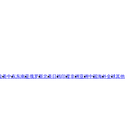
拉美
中东
东南亚
俄罗斯
北美
日韩
印度
非洲
亚洲
中国
海外
全球
其他