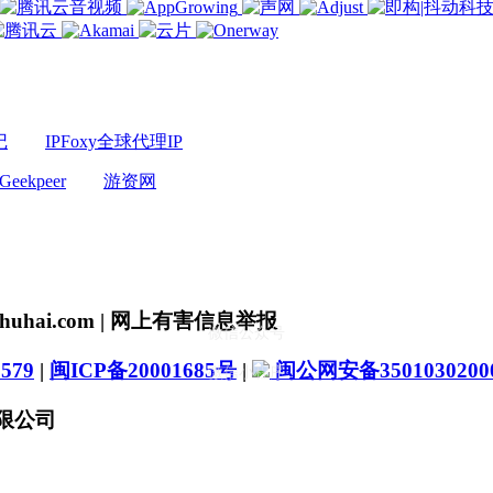
记
IPFoxy全球代理IP
Geekpeer
游资网
uhai.com | 网上有害信息举报
微信公众号
579
|
闽ICP备20001685号
|
闽公网安备3501030200
微信小程序
有限公司