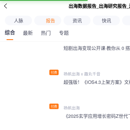

出海数据报告_出海研究报告_
人脉
报告
资讯
快讯
综合
最新
热门
专题
短剧出海变现公开课·教你从 0 
付费
扬帆出海 x 趣丸千音
付费
扬帆出海
《2025玄学应用增长密码Z世