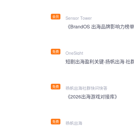
会员
Sensor Tower
《BrandOS 出海品牌影响力榜单
免费
OneSight
短剧出海盈利关键-扬帆出海·社
免费
扬帆出海社群快问快答
《2026出海游戏对接库》
免费
扬帆出海