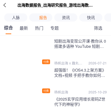

出海数据报告_出海研究报告_游戏出海数据报告_海外趋势分析-扬帆出海
人脉
报告
资讯
快讯
综合
筛选
最新
热门
专题
继续下拉刷新
短剧出海变现公开课·教你从 0
搭建多语种 YouTube 短剧频
道，把海外流量变现为第二收
入！
付费
扬帆出海 x 趣丸千
2026-07-21
音
超强版！《iOS4.3上架方案》
文档+视频 手把手教你如何一
次性过审！
付费
扬帆出海
2025-10-29
《2025玄学应用增长密码Z世
代下的神秘学》