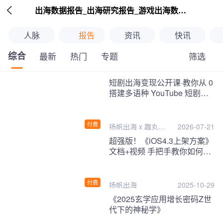

出海数据报告_出海研究报告_游戏出海数据报告_海外趋势分析-扬帆出海
人脉
报告
资讯
快讯
综合
筛选
最新
热门
专题
继续下拉刷新
短剧出海变现公开课·教你从 0
搭建多语种 YouTube 短剧频
道，把海外流量变现为第二收
入！
付费
扬帆出海 x 趣丸千
2026-07-21
音
超强版！《iOS4.3上架方案》
文档+视频 手把手教你如何一
次性过审！
付费
扬帆出海
2025-10-29
《2025玄学应用增长密码Z世
代下的神秘学》