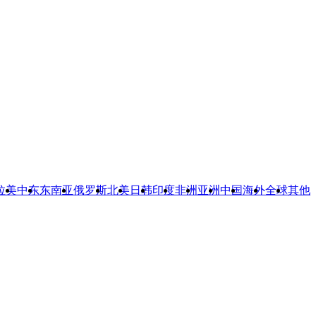
拉美
中东
东南亚
俄罗斯
北美
日韩
印度
非洲
亚洲
中国
海外
全球
其他