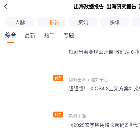

出海数据报告_出海研究报告_
人脉
报告
资讯
快讯
综合
最新
热门
专题
短剧出海变现公开课·教你从 0 
付费
扬帆出海 x 趣丸千音
付费
扬帆出海
《2025玄学应用增长密码Z世