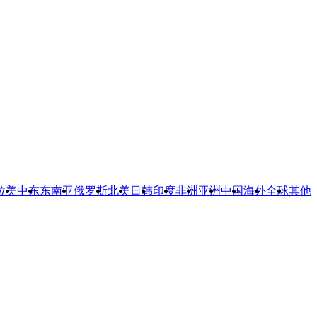
拉美
中东
东南亚
俄罗斯
北美
日韩
印度
非洲
亚洲
中国
海外
全球
其他