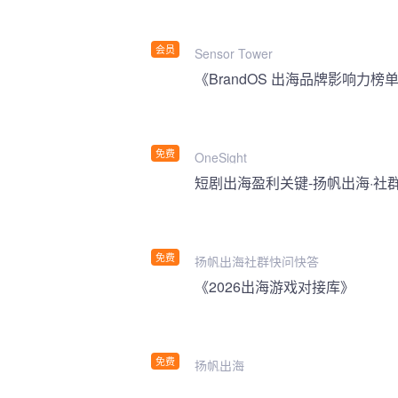
会员
Sensor Tower
《BrandOS 出海品牌影响力榜单
免费
OneSight
短剧出海盈利关键-扬帆出海·社
免费
扬帆出海社群快问快答
《2026出海游戏对接库》
免费
扬帆出海