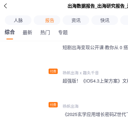

出海数据报告_出海研究报告_
人脉
报告
资讯
快讯
综合
最新
热门
专题
短剧出海变现公开课·教你从 0 
付费
扬帆出海 x 趣丸千音
付费
扬帆出海
《2025玄学应用增长密码Z世