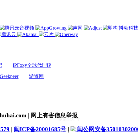
记
IPFoxy全球代理IP
Geekpeer
游资网
uhai.com | 网上有害信息举报
微信公众号
579
|
闽ICP备20001685号
|
闽公网安备3501030200
微信小程序