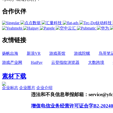
合作伙伴
友情链接
扬帆出海
新浪VR
游戏茶馆
游戏陀螺
鸟哥笔
游戏产业网
HaiPay
云登指纹浏览器
大数跨境
素材下载
企业标志
企业图片
企业介绍
违法和不良信息举报邮箱：service@yfch
增值电信业务经营许可证合字B2-20240