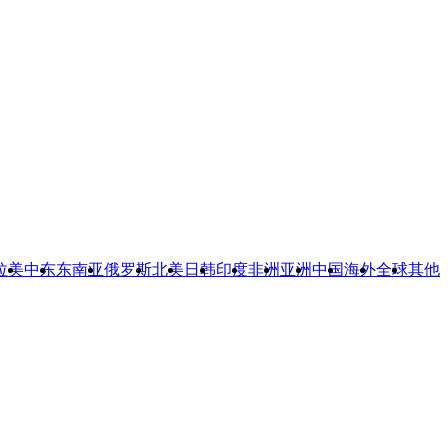
拉美
中东
东南亚
俄罗斯
北美
日韩
印度
非洲
亚洲
中国
海外
全球
其他