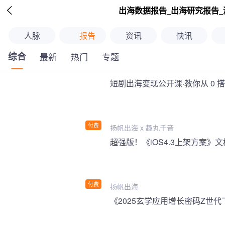

出海数据报告_出海研究报告_
人脉
报告
资讯
快讯
综合
最新
热门
专题
短剧出海变现公开课·教你从 0 
付费
扬帆出海 x 趣丸千音
付费
扬帆出海
《2025玄学应用增长密码Z世