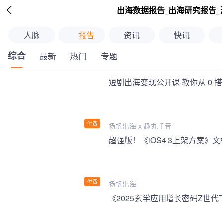

出海数据报告_出海研究报告_
人脉
报告
资讯
快讯
综合
最新
热门
专题
短剧出海变现公开课·教你从 0 
付费
扬帆出海 x 趣丸千音
付费
扬帆出海
《2025玄学应用增长密码Z世