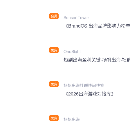
会员
Sensor Tower
《BrandOS 出海品牌影响力榜单
免费
OneSight
短剧出海盈利关键-扬帆出海·社
免费
扬帆出海社群快问快答
《2026出海游戏对接库》
免费
扬帆出海