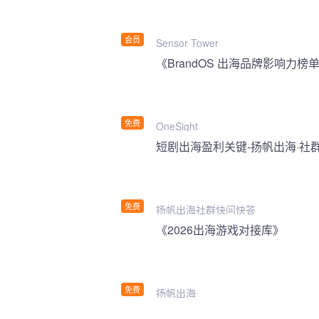
会员
Sensor Tower
《BrandOS 出海品牌影响力榜单
免费
OneSight
短剧出海盈利关键-扬帆出海·社
免费
扬帆出海社群快问快答
《2026出海游戏对接库》
免费
扬帆出海