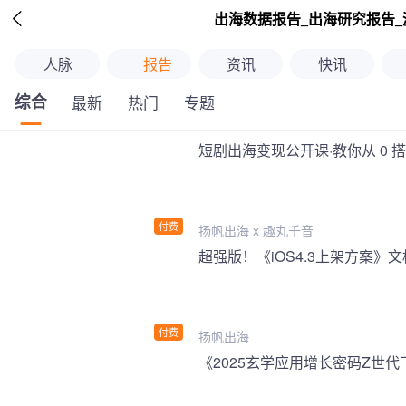

出海数据报告_出海研究报告_
人脉
报告
资讯
快讯
综合
最新
热门
专题
短剧出海变现公开课·教你从 0 
付费
扬帆出海 x 趣丸千音
付费
扬帆出海
《2025玄学应用增长密码Z世