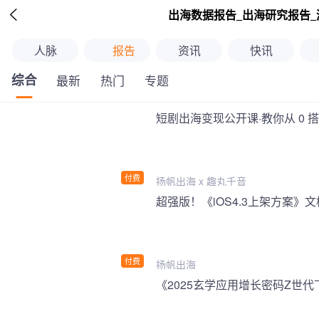

出海数据报告_出海研究报告_
人脉
报告
资讯
快讯
综合
最新
热门
专题
短剧出海变现公开课·教你从 0 
付费
扬帆出海 x 趣丸千音
付费
扬帆出海
《2025玄学应用增长密码Z世