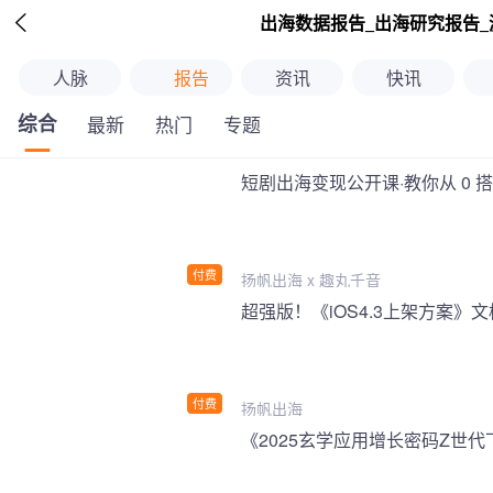

出海数据报告_出海研究报告_
人脉
报告
资讯
快讯
综合
最新
热门
专题
短剧出海变现公开课·教你从 0 
付费
扬帆出海 x 趣丸千音
付费
扬帆出海
《2025玄学应用增长密码Z世