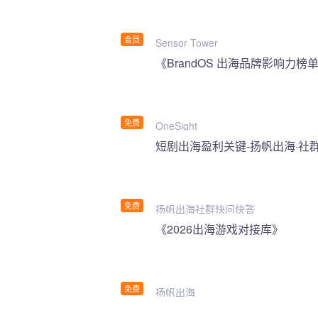
会员
Sensor Tower
《BrandOS 出海品牌影响力榜单
免费
OneSight
短剧出海盈利关键-扬帆出海·社
免费
扬帆出海社群快问快答
《2026出海游戏对接库》
免费
扬帆出海