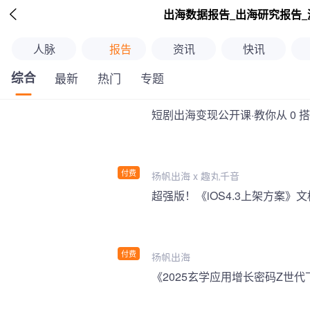

出海数据报告_出海研究报告_
人脉
报告
资讯
快讯
综合
最新
热门
专题
短剧出海变现公开课·教你从 0 
付费
扬帆出海 x 趣丸千音
付费
扬帆出海
《2025玄学应用增长密码Z世