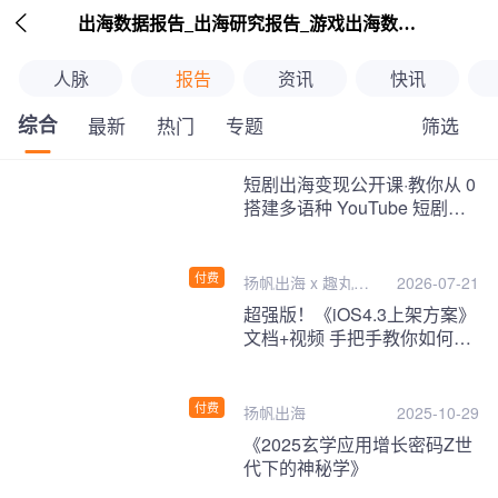

出海数据报告_出海研究报告_游戏出海数据报告_海外趋势分析-扬帆出海
人脉
报告
资讯
快讯
综合
筛选
最新
热门
专题
继续下拉刷新
短剧出海变现公开课·教你从 0
搭建多语种 YouTube 短剧频
道，把海外流量变现为第二收
入！
付费
扬帆出海 x 趣丸千
2026-07-21
音
超强版！《iOS4.3上架方案》
文档+视频 手把手教你如何一
次性过审！
付费
扬帆出海
2025-10-29
《2025玄学应用增长密码Z世
代下的神秘学》